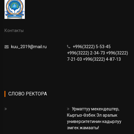
Контакты
kuu_2019@mail.ru
+996(3222) 5-53-45
+996(3222) 2-34-73 +996(3222)
7-21-03 +996(3222) 4-87-13
СЛОВО РЕКТОРА
Урматтуу мекендештер,
Кыргыз-Өзбек Эл аралык
университетинин кадырлуу
эмгек жамааты!