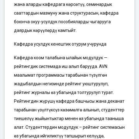
жана аларды кафедрага көрсөтүү, семинардык
сааттардын мазмуну жана структурасын, кафедра
боюнча окуу-усулдук пособияларды чыгарууга
даярдык көрүүлөрдү камтыйт.
Кафедра усулдук кенештик отурум учурунда
Кафедра коом талабына ылайык модулдук —
рейтингдик системада иш алып барууда. AVN
маалымат программасы тарабынан түзүлгөн
жадыбалдын негизинде рейтинг уюштурулуп,
рейтинг журналы өз убагында толтурулуп турат.
Рейтингдин жүрүшү кафедра башчысы жана деканат
тарабынан үзүлтүксүз көзөмөлгө алынып, студенттер
тиешелүү жыйынтыктар менен өз убагында тааныша
алат. Студенттердин модулдук – рейтинг системасын
өз убагында ийгиликтүү тапшырып келүүдө,