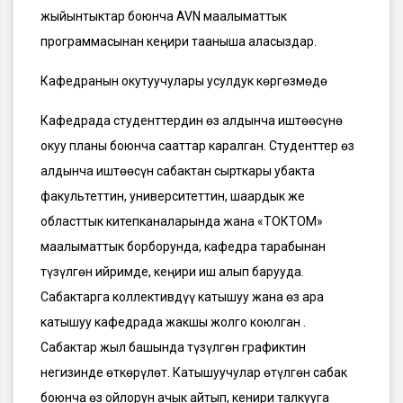
жыйынтыктар боюнча AVN маалыматтык
программасынан кеңири тааныша аласыздар.
Кафедранын окутуучулары усулдук көргөзмөдө
Кафедрада студенттердин өз алдынча иштөөсүнө
окуу планы боюнча сааттар каралган. Студенттер өз
алдынча иштөөсүн сабактан сырткары убакта
факультеттин, университеттин, шаардык же
областтык китепканаларында жана «ТОКТОМ»
маалыматтык борборунда, кафедра тарабынан
түзүлгөн ийримде, кеңири иш алып барууда.
Сабактарга коллективдүү катышуу жана өз ара
катышуу кафедрада жакшы жолго коюлган .
Сабактар жыл башында түзүлгөн графиктин
негизинде өткөрүлөт. Катышуучулар өтүлгөн сабак
боюнча өз ойлорун ачык айтып, кенири талкууга