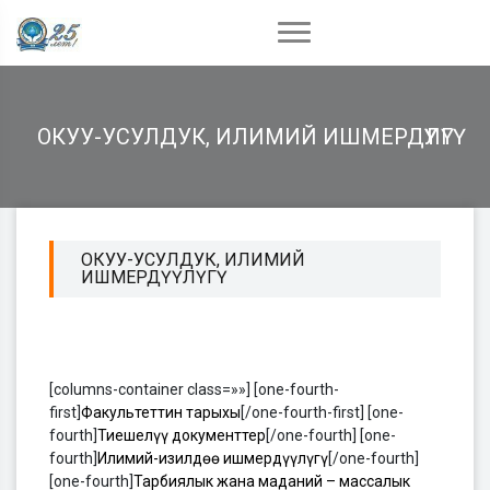
ОКУУ-УСУЛДУК, ИЛИМИЙ ИШМЕРДҮҮЛҮГҮ
ОКУУ-УСУЛДУК, ИЛИМИЙ
ИШМЕРДҮҮЛҮГҮ
[columns-container class=»»] [one-fourth-
first]
Факультеттин тарыхы
[/one-fourth-first] [one-
fourth]
Тиешелүү документтер
[/one-fourth] [one-
fourth]
Илимий-изилдөө ишмердүүлүгү
[/one-fourth]
[one-fourth]
Тарбиялык жана маданий – массалык