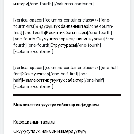
иштери
[/one-fourth] [/columns-container]
[vertical-spacer] [columns-container class=»»] [one-
fourth-first]
Өңдүрүштүк байланыштар
[/one-fourth-
first] [one-fourth]
Кесиптик багыттары
[/one-fourth]
[one-fourth]
Окумуштуулар кеңешинин курамы
[/one-
fourth] [one-fourth]
Структурасы
[/one-fourth]
[/columns-container]
[vertical-spacer] [columns-container class=»»] [one-half-
first]
Жеке укуктар
[/one-half-first] [one-
half]
Мамлекеттик укуктук сабактар
[/one-half]
[/columns-container]
Мамлекеттик укуктук сабактар кафедрасы
Кафедранын тарыхы
Окуу-усулдук, илимий ишмердүүлүгү