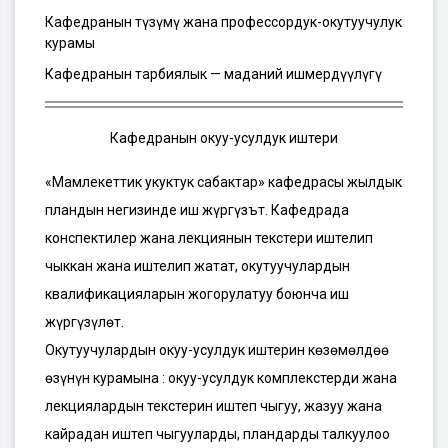
Кафедранын түзүмү жана профессордук-окутуучулук
курамы
Кафедранын тарбиялык — маданий ишмердүүлүгү
Кафедранын окуу-усулдук иштери
«Мамлекеттик укуктук сабактар» кафедрасы жылдык
пландын негизинде иш жүргүзът. Кафедрада
конспектилер жана лекциянын текстери иштелип
чыккан жана иштелип жатат, окутуучулардын
квалификацияларын жогорулатуу боюнча иш
жүргүзүлөт.
Окутуучулардын окуу-усулдук иштерин көзөмөлдөө
өзүнүн курамына : окуу-усулдук комплекстерди жана
лекциялардын текстерин иштеп чыгуу, жазуу жана
кайрадан иштеп чыгууларды, пландарды талкуулоо