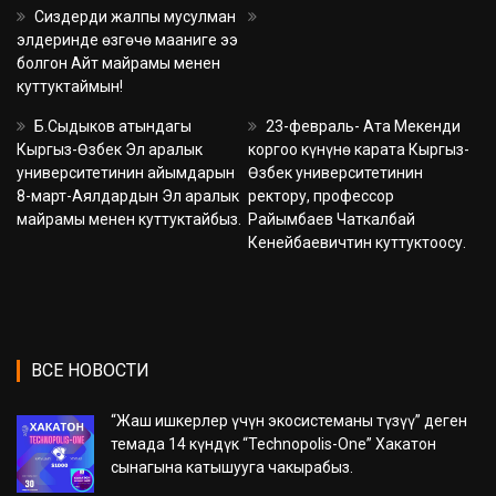
Сиздерди жалпы мусулман
элдеринде өзгөчө мааниге ээ
болгон Айт майрамы менен
куттуктаймын!
Б.Сыдыков атындагы
23-февраль- Ата Мекенди
Кыргыз-Өзбек Эл аралык
коргоо күнүнө карата Кыргыз-
университетинин айымдарын
Өзбек университетинин
8-март-Аялдардын Эл аралык
ректору, профессор
майрамы менен куттуктайбыз.
Райымбаев Чаткалбай
Кенейбаевичтин куттуктоосу.
ВСЕ НОВОСТИ
“Жаш ишкерлер үчүн экосистеманы түзүү” деген
темада 14 күндүк “Technopolis-One” Хакатон
сынагына катышууга чакырабыз.