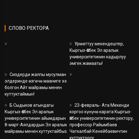
СЛОВО РЕКТОРА
Урматтуу мекендештер,
Кыргыз-Өзбек Эл аралык
университетинин кадырлуу
эмгек жамааты!
Сиздерди жалпы мусулман
элдеринде өзгөчө мааниге ээ
болгон Айт майрамы менен
куттуктаймын!
Б.Сыдыков атындагы
23-февраль- Ата Мекенди
Кыргыз-Өзбек Эл аралык
коргоо күнүнө карата Кыргыз-
университетинин айымдарын
Өзбек университетинин ректору,
8-март-Аялдардын Эл аралык
профессор Райымбаев
майрамы менен куттуктайбыз.
Чаткалбай Кенейбаевичтин
куттуктоосу.