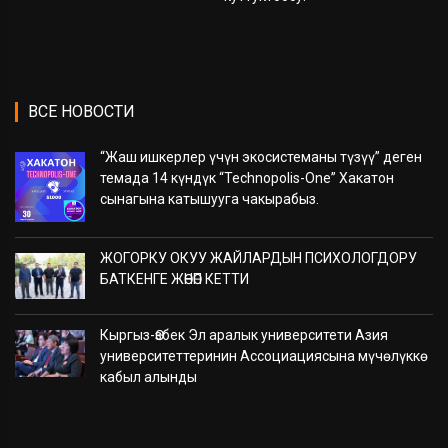
ВСЕ НОВОСТИ
“Жаш ишкерлер үчүн экосистеманы түзүү” деген
темада 14 күндүк “Technopolis-One” Хакатон
сынагына катышууга чакырабыз.
ЖОГОРКУ ОКУУ ЖАЙЛАРДЫН ПСИХОЛОГДОРУ
БАТКЕНГЕ ЖӨНӨП КЕТТИ
Кыргыз-Өзбек Эл аралык университети Азия
университеттеринин Ассоциациясына мүчөлүккө
кабыл алынды