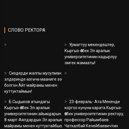
СЛОВО РЕКТОРА
Урматтуу мекендештер,
Кыргыз-Өзбек Эл аралык
университетинин кадырлуу
эмгек жамааты!
Сиздерди жалпы мусулман
элдеринде өзгөчө мааниге ээ
болгон Айт майрамы менен
куттуктаймын!
Б.Сыдыков атындагы
23-февраль- Ата Мекенди
Кыргыз-Өзбек Эл аралык
коргоо күнүнө карата Кыргыз-
университетинин айымдарын
Өзбек университетинин ректору,
8-март-Аялдардын Эл аралык
профессор Райымбаев
майрамы менен куттуктайбыз.
Чаткалбай Кенейбаевичтин