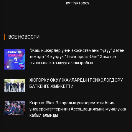
куттуктоосу.
ВСЕ НОВОСТИ
“Жаш ишкерлер үчүн экосистеманы түзүү” деген
темада 14 күндүк “Technopolis-One” Хакатон
сынагына катышууга чакырабыз.
ЖОГОРКУ ОКУУ ЖАЙЛАРДЫН ПСИХОЛОГДОРУ
БАТКЕНГЕ ЖӨНӨП КЕТТИ
Кыргыз-Өзбек Эл аралык университети Азия
университеттеринин Ассоциациясына мүчөлүккө
кабыл алынды