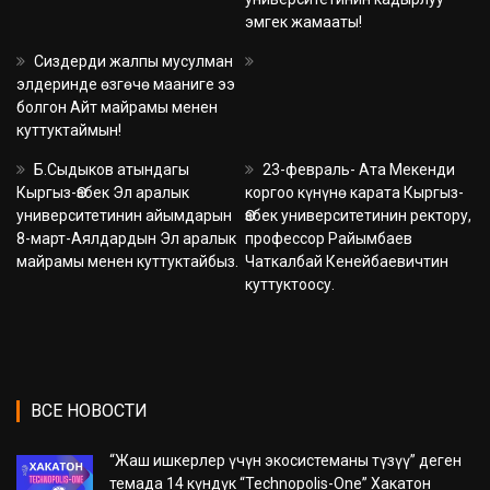
эмгек жамааты!
Сиздерди жалпы мусулман
элдеринде өзгөчө мааниге ээ
болгон Айт майрамы менен
куттуктаймын!
Б.Сыдыков атындагы
23-февраль- Ата Мекенди
Кыргыз-Өзбек Эл аралык
коргоо күнүнө карата Кыргыз-
университетинин айымдарын
Өзбек университетинин ректору,
8-март-Аялдардын Эл аралык
профессор Райымбаев
майрамы менен куттуктайбыз.
Чаткалбай Кенейбаевичтин
куттуктоосу.
ВСЕ НОВОСТИ
“Жаш ишкерлер үчүн экосистеманы түзүү” деген
темада 14 күндүк “Technopolis-One” Хакатон