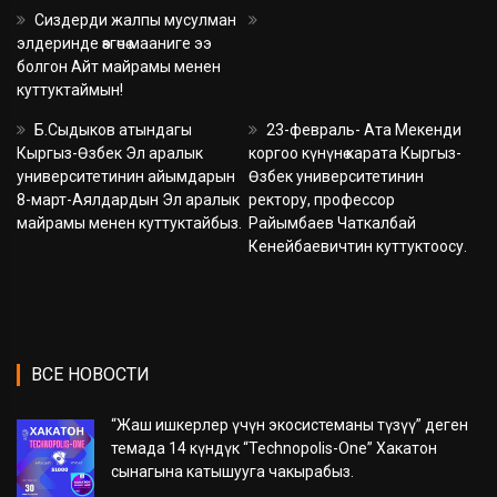
Сиздерди жалпы мусулман
элдеринде өзгөчө мааниге ээ
болгон Айт майрамы менен
куттуктаймын!
Б.Сыдыков атындагы
23-февраль- Ата Мекенди
Кыргыз-Өзбек Эл аралык
коргоо күнүнө карата Кыргыз-
университетинин айымдарын
Өзбек университетинин
8-март-Аялдардын Эл аралык
ректору, профессор
майрамы менен куттуктайбыз.
Райымбаев Чаткалбай
Кенейбаевичтин куттуктоосу.
ВСЕ НОВОСТИ
“Жаш ишкерлер үчүн экосистеманы түзүү” деген
темада 14 күндүк “Technopolis-One” Хакатон
сынагына катышууга чакырабыз.