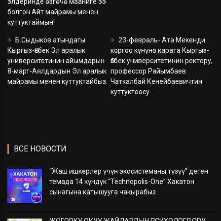
элдеринде өзгөчө мааниге ээ
болгон Айт майрамы менен
куттуктаймын!
Б.Сыдыков атындагы
23-февраль- Ата Мекенди
Кыргыз-Өзбек Эл аралык
коргоо күнүнө карата Кыргыз-
университетинин айымдарын
Өзбек университетинин ректору,
8-март-Аялдардын Эл аралык
профессор Райымбаев
майрамы менен куттуктайбыз.
Чаткалбай Кенейбаевичтин
куттуктоосу.
ВСЕ НОВОСТИ
“Жаш ишкерлер үчүн экосистеманы түзүү” деген
темада 14 күндүк “Technopolis-One” Хакатон
сынагына катышууга чакырабыз.
ЖОГОРКУ ОКУУ ЖАЙЛАРДЫН ПСИХОЛОГДОРУ