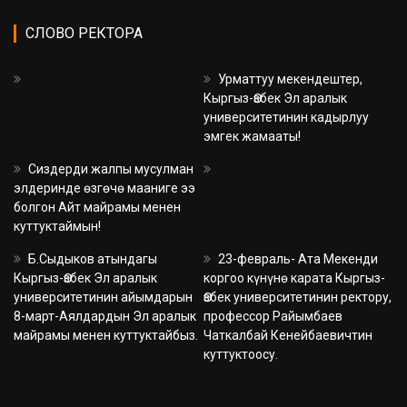
СЛОВО РЕКТОРА
Урматтуу мекендештер,
Кыргыз-Өзбек Эл аралык
университетинин кадырлуу
эмгек жамааты!
Сиздерди жалпы мусулман
элдеринде өзгөчө мааниге ээ
болгон Айт майрамы менен
куттуктаймын!
Б.Сыдыков атындагы
23-февраль- Ата Мекенди
Кыргыз-Өзбек Эл аралык
коргоо күнүнө карата Кыргыз-
университетинин айымдарын
Өзбек университетинин ректору,
8-март-Аялдардын Эл аралык
профессор Райымбаев
майрамы менен куттуктайбыз.
Чаткалбай Кенейбаевичтин
куттуктоосу.