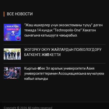
ВСЕ НОВОСТИ
“Жаш ишкерлер үчүн экосистеманы түзүү” деген
темада 14 күндүк “Technopolis-One” Хакатон
сынагына катышууга чакырабыз.
ЖОГОРКУ ОКУУ ЖАЙЛАРДЫН ПСИХОЛОГДОРУ
БАТКЕНГЕ ЖӨНӨП КЕТТИ
Кыргыз-Өзбек Эл аралык университети Азия
университеттеринин Ассоциациясына мүчөлүккө
кабыл алынды
Copyright ©
2026 All rights reserved