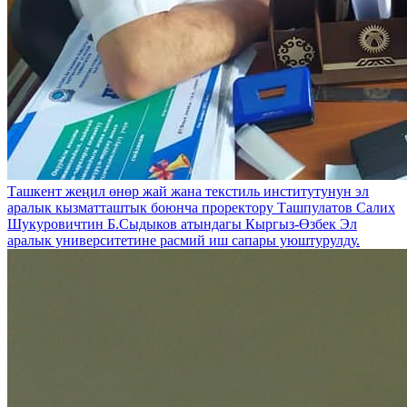
Ташкент жеңил өнөр жай жана текстиль институтунун эл
аралык кызматташтык боюнча проректору Ташпулатов Салих
Шукуровичтин Б.Сыдыков атындагы Кыргыз-Өзбек Эл
аралык университетине расмий иш сапары уюштурулду.