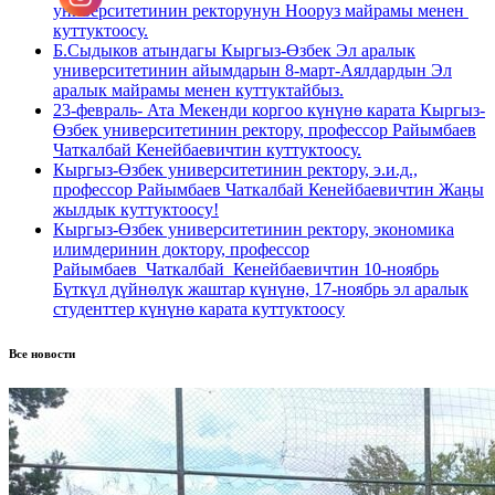
университетинин ректорунун Нооруз майрамы менен
куттуктоосу.
Б.Сыдыков атындагы Кыргыз-Өзбек Эл аралык
университетинин айымдарын 8-март-Аялдардын Эл
аралык майрамы менен куттуктайбыз.
23-февраль- Ата Мекенди коргоо күнүнө карата Кыргыз-
Өзбек университетинин ректору, профессор Райымбаев
Чаткалбай Кенейбаевичтин куттуктоосу.
Кыргыз-Өзбек университетинин ректору, э.и.д.,
профессор Райымбаев Чаткалбай Кенейбаевичтин Жаңы
жылдык куттуктоосу!
Кыргыз-Өзбек университетинин ректору, экономика
илимдеринин доктору, профессор
Райымбаев_Чаткалбай_Кенейбаевичтин 10-ноябрь
Бүткүл дүйнөлүк жаштар күнүнө, 17-ноябрь эл аралык
студенттер күнүнө карата куттуктоосу
Все новости