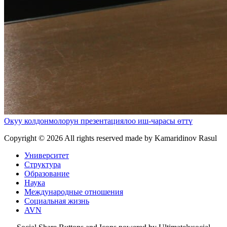
Окуу колдонмолорун презентациялоо иш-чарасы өттү
Copyright ©
2026 All rights reserved made by Kamaridinov Rasul
Университет
Структура
Образование
Наука
Международные отношения
Социальная жизнь
AVN