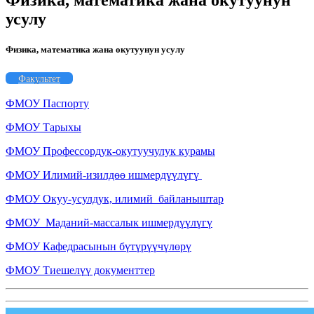
Физика, математика жана окутуунун
усулу
Физика, математика жана окутуунун усулу
Факультет
ФМОУ Паспорту
ФМОУ Тарыхы
ФМОУ Профессордук-окутуучулук курамы
ФМОУ Илимий-изилдөө ишмердүүлүгү
ФМОУ Окуу-усулдук, илимий байланыштар
ФМОУ Маданий-массалык ишмердүүлүгү
ФМОУ Кафедрасынын бүтүрүүчүлөрү
ФМОУ Тиешелүү документтер