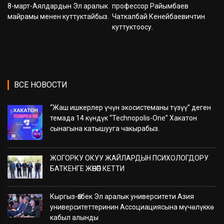
8-март-Аялдардын Эл аралык
профессор Райымбаев
майрамы менен куттуктайбыз.
Чаткалбай Кенейбаевичтин
куттуктоосу.
ВСЕ НОВОСТИ
“Жаш ишкерлер үчүн экосистеманы түзүү” деген
темада 14 күндүк “Technopolis-One” Хакатон
сынагына катышууга чакырабыз.
ЖОГОРКУ ОКУУ ЖАЙЛАРДЫН ПСИХОЛОГДОРУ
БАТКЕНГЕ ЖӨНӨП КЕТТИ
Кыргыз-Өзбек Эл аралык университети Азия
университеттеринин Ассоциациясына мүчөлүккө
кабыл алынды