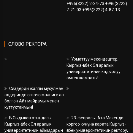
+996(3222) 2-34-73 +996(3222)
7-21-03 +996(3222) 4-87-13
СЛОВО РЕКТОРА
Урматтуу мекендештер,
Кыргыз-Өзбек Эл аралык
университетинин кадырлуу
эмгек жамааты!
Сиздерди жалпы мусулман
элдеринде өзгөчө мааниге ээ
болгон Айт майрамы менен
куттуктаймын!
Б.Сыдыков атындагы
23-февраль- Ата Мекенди
Кыргыз-Өзбек Эл аралык
коргоо күнүнө карата Кыргыз-
университетинин айымдарын
Өзбек университетинин ректору,