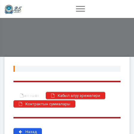
иш план
Кабыл алуу эрежелери
Контрактын суммалары
Назад