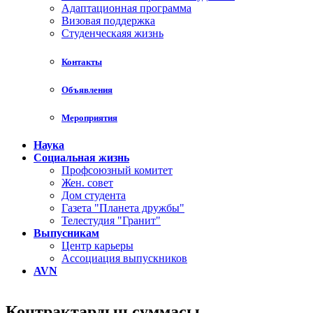
Адаптационная программа
Визовая поддержка
Студенческаяя жизнь
Контакты
Объявления
Мероприятия
Наука
Социальная жизнь
Профсоюзный комитет
Жен. совет
Дом студента
Газета "Планета дружбы"
Телестудия "Гранит"
Выпусникам
Центр карьеры
Ассоциация выпускников
AVN
Контрактардын суммасы