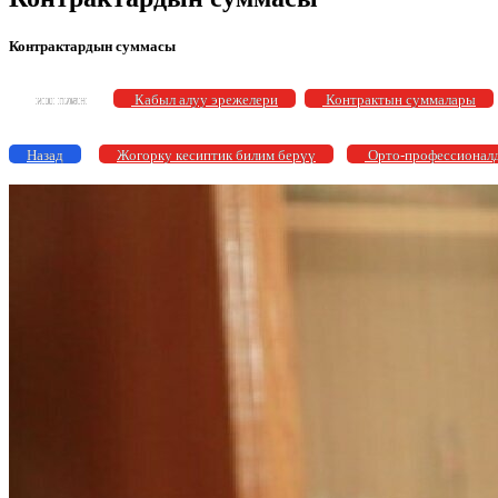
Контрактардын суммасы
иш план
Кабыл алуу эрежелери
Контрактын суммалары
Назад
Жогорку кесиптик билим берүү
Орто-профессионалд