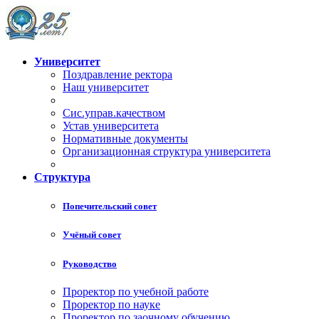
Университет
Поздравление ректора
Наш университет
Сис.управ.качеством
Устав университета
Нормативные документы
Организационная структура университета
Структура
Попечительский совет
Учёный совет
Руководство
Проректор по учебной работе
Проректор по науке
Проректор по заочному обучению