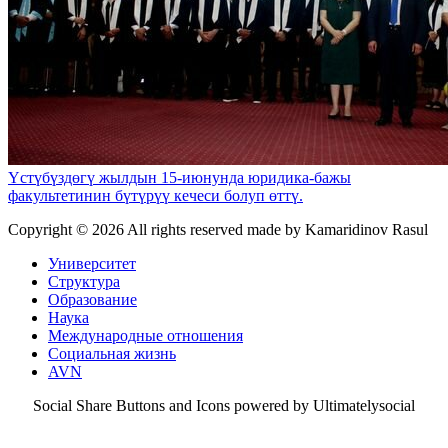
Үстүбүздөгү жылдын 15-июнунда юридика-бажы
факультетинин бүтүрүү кечеси болуп өттү.
Copyright ©
2026 All rights reserved made by Kamaridinov Rasul
Университет
Структура
Образование
Наука
Международные отношения
Социальная жизнь
AVN
Social Share Buttons and Icons powered by Ultimatelysocial