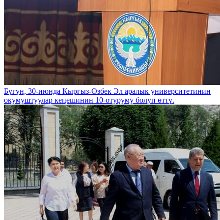
Бүгүн, 30-июнда Кыргыз-Өзбек Эл аралык университетинин
окумуштуулар кеңешинин 10-отуруму болуп өттү.