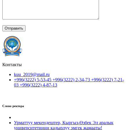
Контакты
kuu_2019@mail.ru
+996(3222) 5-53-45 +996(3222) 2-34-73 +996(3222) 7-21-
03 +996(3222) 4-87-13
Слово ректора
Урматтуу мекендештер, Кыргыз-Өзбек Эл аралык
университетинин кадырлуу эмгек жамааты!