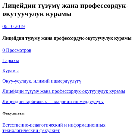
Лицейдин түзүмү жана профессордук-
окутуучулук курамы
06-10-2019
Лицейдин түзүмү жана профессордук-окутуучулук курамы
0 Просмотров
Тарыхы
Курамы
Окуу-усулдук, илимий ишмердүүлүгү
Лицейдин түзүмү жана профессордук-окутуучулук курамы
Лицейдин тарбиялык — маданий ишмердүүлүгү
Факультеты
Естественно-педагогический и информационных
технологический факультет