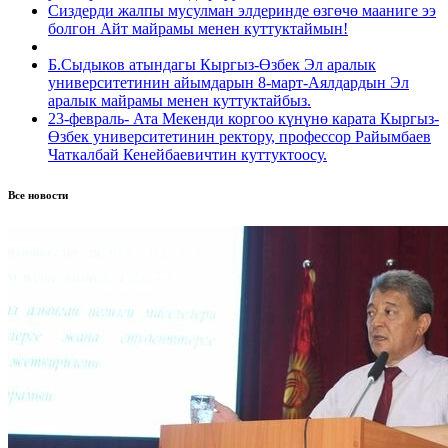
Сиздерди жалпы мусулман элдеринде өзгөчө мааниге ээ
болгон Айт майрамы менен куттуктаймын!
Б.Сыдыков атындагы Кыргыз-Өзбек Эл аралык
университетинин айымдарын 8-март-Аялдардын Эл
аралык майрамы менен куттуктайбыз.
23-февраль- Ата Мекенди коргоо күнүнө карата Кыргыз-
Өзбек университетинин ректору, профессор Райымбаев
Чаткалбай Кенейбаевичтин куттуктоосу.
Все новости