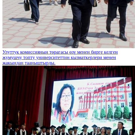
Улуттук комиссиянын төрагасы өзү менен бирге келген
жумушчу топту университеттин кызматкерлери менен
жакындан тааныштырды.