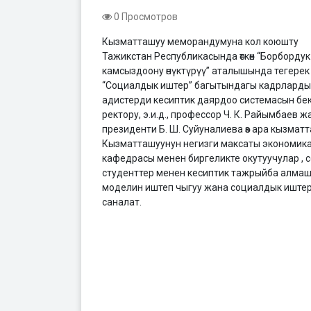
0 Просмотров
Кызматташуу меморандумуна кол коюшту
Тажикстан Республикасында өткөн “Борбордук 
камсыздоону өнүктүрүү” аталышында тегере
“Социалдык иштер” багытындагы кадрларды ке
адистерди кесиптик даярдоо системасын бек
ректору, э.и.д., профессор Ч. К. Райымбаев
президенти Б. Ш. Суйуналиева өз ара кызма
Кызматташуунун негизги максаты экономика
кафедрасы менен биргеликте окутуучулар ,
студенттер менен кесиптик тажрыйба алмашу
моделин иштеп чыгуу жана социалдык иштер
саналат.