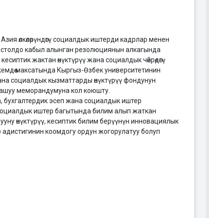
Азия өлкөлөрүндөгү социалдык иштерди кадрлар менен
к столдо кабыл алынган резолюциянын алкагында
сиптик жактан өнүктүрүү жана социалдык чөйрөдөгү
емдөө максатында Кыргыз-Өзбек университетинин
 жана социалдык кызматтарды өнүктүрүү фондунун
тташуу меморандумуна кол коюшту.
, бухгалтердик эсеп жана социалдык иштер
 социалдык иштер багытында билим алып жаткан
уну өнүктүрүү, кесиптик билим берүүнүн инновациялык
 адистигинин коомдогу ордун жогорулатуу болуп