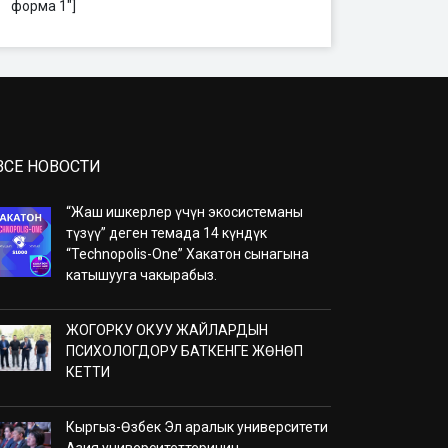
форма 1"]
ВСЕ НОВОСТИ
“Жаш ишкерлер үчүн экосистеманы
түзүү” деген темада 14 күндүк
“Technopolis-One” Хакатон сынагына
катышууга чакырабыз.
ЖОГОРКУ ОКУУ ЖАЙЛАРДЫН
ПСИХОЛОГДОРУ БАТКЕНГЕ ЖӨНӨП
КЕТТИ
Кыргыз-Өзбек Эл аралык университети
Азия университеттеринин