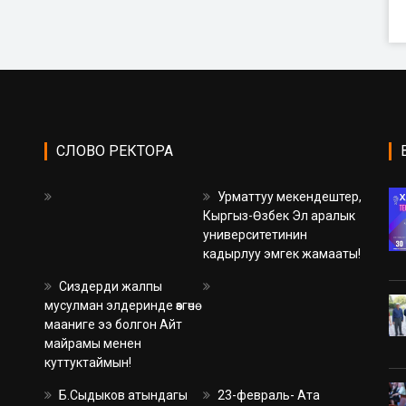
СЛОВО РЕКТОРА
Урматтуу мекендештер,
Кыргыз-Өзбек Эл аралык
университетинин
кадырлуу эмгек жамааты!
Сиздерди жалпы
мусулман элдеринде өзгөчө
мааниге ээ болгон Айт
майрамы менен
куттуктаймын!
Б.Сыдыков атындагы
23-февраль- Ата