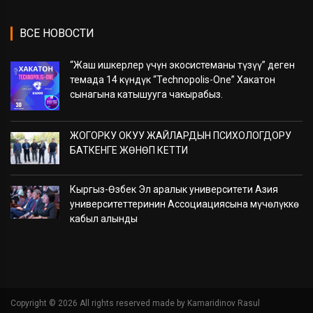
ВСЕ НОВОСТИ
“Жаш ишкерлер үчүн экосистеманы түзүү” деген
темада 14 күндүк “Technopolis-One” Хакатон
сынагына катышууга чакырабыз.
ЖОГОРКУ ОКУУ ЖАЙЛАРДЫН ПСИХОЛОГДОРУ
БАТКЕНГЕ ЖӨНӨП КЕТТИ
Кыргыз-Өзбек Эл аралык университети Азия
университеттеринин Ассоциациясына мүчөлүккө
кабыл алынды
Copyright ©
2026 All rights reserved made by Kamaridinov Rasul