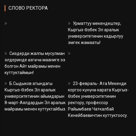
СЛОВО РЕКТОРА
Урматтуу мекендештер,
Кыргыз-Өзбек Эл аралык
университетинин кадырлуу
эмгек жамааты!
Сиздерди жалпы мусулман
элдеринде өзгөчө мааниге ээ
болгон Айт майрамы менен
куттуктаймын!
Б.Сыдыков атындагы
23-февраль- Ата Мекенди
Кыргыз-Өзбек Эл аралык
коргоо күнүнө карата Кыргыз-
университетинин айымдарын
Өзбек университетинин
8-март-Аялдардын Эл аралык
ректору, профессор
майрамы менен куттуктайбыз.
Райымбаев Чаткалбай
Кенейбаевичтин куттуктоосу.