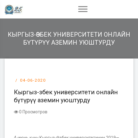
КЫРГЫЗ-ӨЗБЕК УНИВЕРСИТЕТИ ОНЛАЙН
БҮТҮРҮҮ АЗЕМИН УЮШТУРДУ
04-06-2020
Кыргыз-Өзбек университети онлайн
бүтүрүү аземин уюштурду
0 Просмотров
4-июнь күнү Кыргыз-Өзбек университетинин 2019—