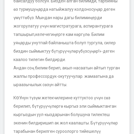
байсалдуу болсун. Бизден алган билимди, тарбияны
өз турмушуңарда натыйжалуу колдоносуңар деген
үмүттѳбүз. Мындан нары дагы билимиңерди
жогорулатуу үчүн магистратурага, аспирантурага
тапшырып,келечегиңерге кам көргүлө. Билим
уяңарды унутпай байланышта болуп тургула, силер
биздин сыймыктуу бүтүрүүчүлөрүбүзсүңөр!»-деген
каалоо тилегин билдирди.
Андан соң билим берип, акыл-насаатын айтып турган
жалпы профессордук-окутуучулар. жамаатына да
ыраазычылык сөзүн айтты.
КӨУнун түзүм жетекчилерине куттуктоо үчүн сөз
берилип, бүтүрүүчүлөргө кыргыз эли сыймыктанган
кыргыздын уул-кыздарынан болушуна тилектеш
экенин билдиришип ак жол каалашты. Бүтүрүүчүлөр
тарабынан берилген суроолорго тийешелүү