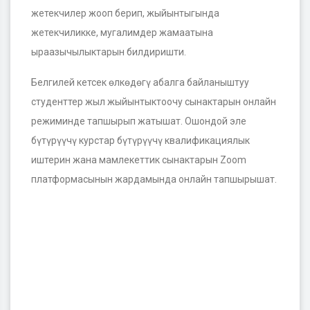
жетекчилер жооп берип, жыйынтыгында
жетекчиликке, мугалимдер жамаатына
ыраазычылыктарын билдиришти.
Белгилей кетсек өлкөдөгү абалга байланыштуу
студенттер жыл жыйынтыктоочу сынактарын онлайн
режиминде тапшырып жатышат. Ошондой эле
бүтүрүүчү курстар бүтүрүүчү квалификациялык
иштерин жана мамлекеттик сынактарын Zoom
платформасынын жардамында онлайн тапшырышат.