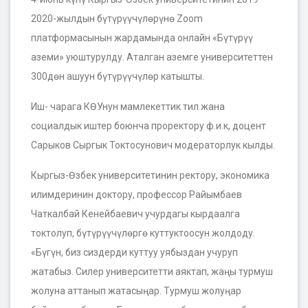
2020-жылдын бүтүрүүчүлөрүнө Zoom
платформасынын жардамында онлайн «Бүтүрүү
аземи» уюштурулду. Аталган аземге университеттен
300дөн ашуун бүтүрүүчүлөр катышты.
Иш- чарага КӨУнун мамлекеттик тил жана
социалдык иштер боюнча проректору ф.и.к, доцент
Сарыков Сыргык Токтосунович модераторлук кылды.
Кыргыз-Өзбек университетинин ректору, экономика
илимдеринин доктору, профессор Райымбаев
Чаткалбай Кенейбаевич учурдагы кырдаалга
токтолуп, бүтүрүүчүлѳргө куттуктоосун жолдоду.
«Бүгүн, биз сиздерди куттуу уябыздан учуруп
жатабыз. Силер университетти аяктап, жаңы турмуш
жолуна аттанып жатасыңар. Турмуш жолуңар