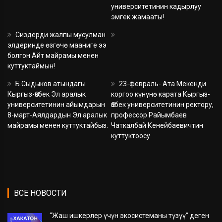
университетинин кадырлуу
эмгек жамааты!
Сиздерди жалпы мусулман
элдеринде өзгөчө мааниге ээ
болгон Айт майрамы менен
куттуктаймын!
Б.Сыдыков атындагы
23-февраль- Ата Мекенди
Кыргыз-Өзбек Эл аралык
коргоо күнүнө карата Кыргыз-
университетинин айымдарын
Өзбек университетинин ректору,
8-март-Аялдардын Эл аралык
профессор Райымбаев
майрамы менен куттуктайбыз.
Чаткалбай Кенейбаевичтин
куттуктоосу.
ВСЕ НОВОСТИ
“Жаш ишкерлер үчүн экосистеманы түзүү” деген