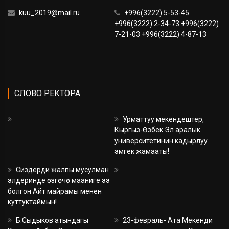
kuu_2019@mail.ru
+996(3222) 5-53-45
+996(3222) 2-34-73 +996(3222)
7-21-03 +996(3222) 4-87-13
СЛОВО РЕКТОРА
Урматтуу мекендештер,
Кыргыз-Өзбек Эл аралык
университетинин кадырлуу
эмгек жамааты!
Сиздерди жалпы мусулман
элдеринде өзгөчө мааниге ээ
болгон Айт майрамы менен
куттуктаймын!
Б.Сыдыков атындагы
23-февраль- Ата Мекенди