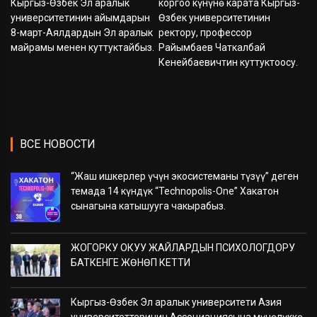
Кыргыз-Өзбек Эл аралык
коргоо күнүнө карата Кыргыз-
университетинин айымдарын
Өзбек университетинин
8-март-Аялдардын Эл аралык
ректору, профессор
майрамы менен куттуктайбыз.
Райымбаев Чаткалбай
Кенейбаевичтин куттуктоосу.
ВСЕ НОВОСТИ
“Жаш ишкерлер үчүн экосистеманы түзүү” деген
темада 14 күндүк “Technopolis-One” Хакатон
сынагына катышууга чакырабыз.
ЖОГОРКУ ОКУУ ЖАЙЛАРДЫН ПСИХОЛОГДОРУ
БАТКЕНГЕ ЖӨНӨП КЕТТИ
Кыргыз-Өзбек Эл аралык университети Азия