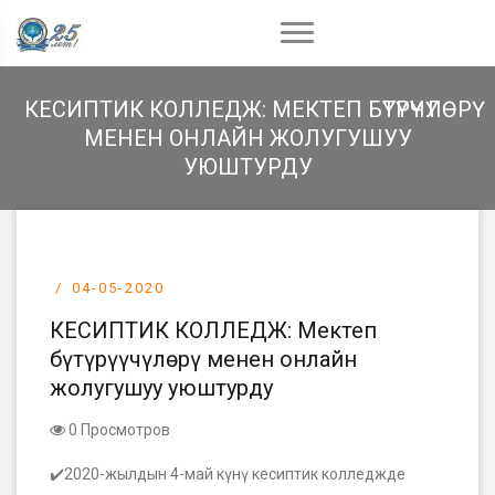
КЕСИПТИК КОЛЛЕДЖ: МЕКТЕП БҮТҮРҮҮЧҮЛӨРҮ
МЕНЕН ОНЛАЙН ЖОЛУГУШУУ
УЮШТУРДУ
04-05-2020
КЕСИПТИК КОЛЛЕДЖ: Мектеп
бүтүрүүчүлөрү менен онлайн
жолугушуу уюштурду
0 Просмотров
✔️
2020-жылдын 4-май күнү кесиптик колледжде