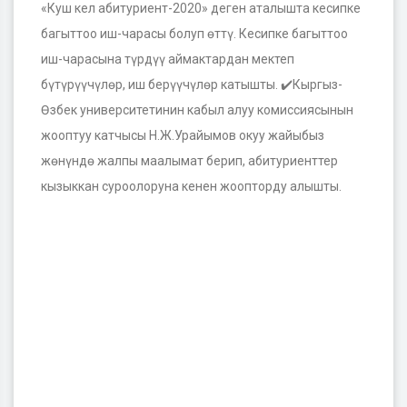
«Куш кел абитуриент-2020» деген аталышта кесипке
багыттоо иш-чарасы болуп өттү. Кесипке багыттоо
иш-чарасына түрдүү аймактардан мектеп
бүтүрүүчүлөр, иш берүүчүлөр катышты.
✔️
Кыргыз-
Өзбек университетинин кабыл алуу комиссиясынын
жооптуу катчысы Н.Ж.Урайымов окуу жайыбыз
жөнүндө жалпы маалымат берип, абитуриенттер
кызыккан суроолоруна кенен жоопторду алышты.