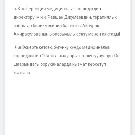
🔹
Конференция медициналык колледждин
директору, м.и.к. Равшан Джумаевдин, терапиялык
сабактар бирикмесинин башчысы Айчүрөк
Амиракулованын ыраазычылык сөзү менен аяктады!
👩‍🎓
Эскерте кетсек, бүгүнкү күндө медициналык
колледжинин 10дон ашык дарыгер-окутуучулары Ош
шаарындагы ооруканаларда кызмат көрсөтүп
жатышат.