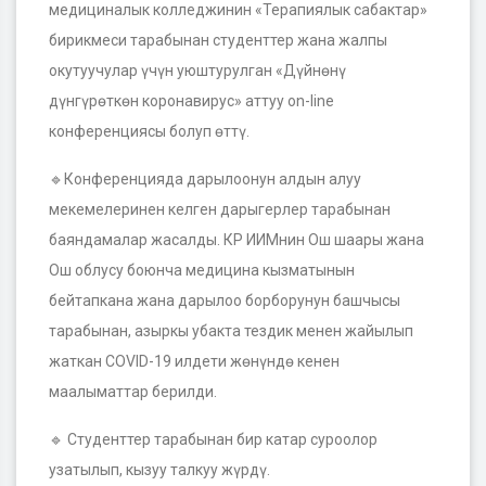
медициналык колледжинин «Терапиялык сабактар»
бирикмеси тарабынан студенттер жана жалпы
окутуучулар үчүн уюштурулган «Дүйнөнү
дүнгүрөткөн коронавирус» аттуу on-line
конференциясы болуп өттү.
🔹
Конференцияда дарылоонун алдын алуу
мекемелеринен келген дарыгерлер тарабынан
баяндамалар жасалды. КР ИИМнин Ош шаары жана
Ош облусу боюнча медицина кызматынын
бейтапкана жана дарылоо борборунун башчысы
тарабынан, азыркы убакта тездик менен жайылып
жаткан COVID-19 илдети жөнүндө кенен
маалыматтар берилди.
🔹
Студенттер тарабынан бир катар суроолор
узатылып, кызуу талкуу жүрдү.