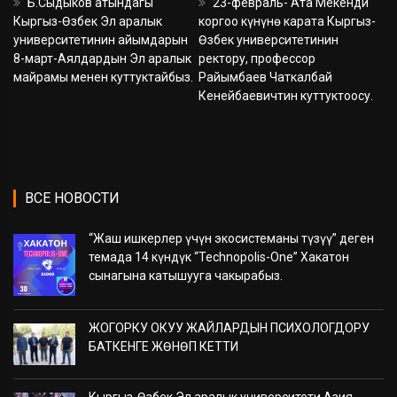
Б.Сыдыков атындагы
23-февраль- Ата Мекенди
Кыргыз-Өзбек Эл аралык
коргоо күнүнө карата Кыргыз-
университетинин айымдарын
Өзбек университетинин
8-март-Аялдардын Эл аралык
ректору, профессор
майрамы менен куттуктайбыз.
Райымбаев Чаткалбай
Кенейбаевичтин куттуктоосу.
ВСЕ НОВОСТИ
“Жаш ишкерлер үчүн экосистеманы түзүү” деген
темада 14 күндүк “Technopolis-One” Хакатон
сынагына катышууга чакырабыз.
ЖОГОРКУ ОКУУ ЖАЙЛАРДЫН ПСИХОЛОГДОРУ
БАТКЕНГЕ ЖӨНӨП КЕТТИ