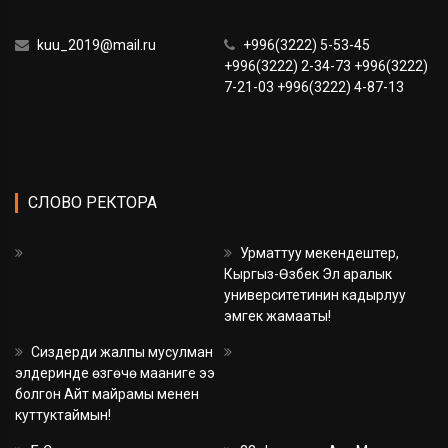
kuu_2019@mail.ru
+996(3222) 5-53-45
+996(3222) 2-34-73 +996(3222)
7-21-03 +996(3222) 4-87-13
СЛОВО РЕКТОРА
Урматтуу мекендештер,
Кыргыз-Өзбек Эл аралык
университетинин кадырлуу
эмгек жамааты!
Сиздерди жалпы мусулман
элдеринде өзгөчө мааниге ээ
болгон Айт майрамы менен
куттуктаймын!