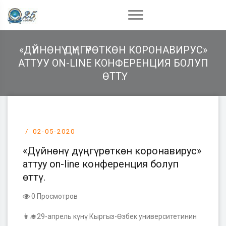
«ДҮЙНӨНҮ ДҮҢГҮРӨТКӨН КОРОНАВИРУС»
АТТУУ ON-LINE КОНФЕРЕНЦИЯ БОЛУП
ӨТТҮ.
02-05-2020
«Дүйнөнү дүңгүрөткөн коронавирус»
аттуу on-line конференция болуп
өттү.
0 Просмотров
👩‍🎓
29-апрель күнү Кыргыз-Өзбек университетинин