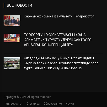
ВСЕ НОВОСТИ
Каржы-экономика факультети: Тегерек стол
ТООЛОРДУН ЭКОСИСТЕМАСЫН ЖАНА
КЛИМАТТЫК ТУРУКТУУЛУГУН САКТООГО
АРНАЛГАН КОНФЕРЕНЦИЯ ӨТТҮ
Сиздерди 14-май күнү Б.Сыдыков атындагы
Кыргыз-Өзбек Эл аралык университетинде боло
турган ачык эшик күнүнө чакырабыз.
Copyright ©
2026 All rights reserved
Университет
Структура
Образование
Наука