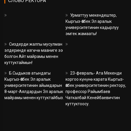
СЛОВО РЕКТОРА
Урматтуу мекендештер,
Кыргыз-Өзбек Эл аралык
университетинин кадырлуу
эмгек жамааты!
Сиздерди жалпы мусулман
элдеринде өзгөчө мааниге ээ
болгон Айт майрамы менен
куттуктаймын!
Б.Сыдыков атындагы
23-февраль- Ата Мекенди
Кыргыз-Өзбек Эл аралык
коргоо күнүнө карата Кыргыз-
университетинин айымдарын
Өзбек университетинин ректору,
8-март-Аялдардын Эл аралык
профессор Райымбаев
майрамы менен куттуктайбыз.
Чаткалбай Кенейбаевичтин
куттуктоосу.