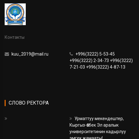
Контакты
kuu_2019@mail.ru
+996(3222) 5-53-45
+996(3222) 2-34-73 +996(3222)
7-21-03 +996(3222) 4-87-13
СЛОВО РЕКТОРА
Урматтуу мекендештер,
Кыргыз-Өзбек Эл аралык
университетинин кадырлуу
эмгек жамааты!