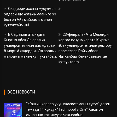
Сиздерди жалпы мусулман
элдеринде өзгөчө мааниге ээ
болгон Айт майрамы менен
куттуктаймын!
Б.Сыдыков атындагы
23-февраль- Ата Мекенди
Кыргыз-Өзбек Эл аралык
коргоо күнүнө карата Кыргыз-
университетинин айымдарын
Өзбек университетинин ректору,
8-март-Аялдардын Эл аралык
профессор Райымбаев
майрамы менен куттуктайбыз.
Чаткалбай Кенейбаевичтин
куттуктоосу.
ВСЕ НОВОСТИ
“Жаш ишкерлер үчүн экосистеманы түзүү” деген
темада 14 күндүк “Technopolis-One” Хакатон
сынагына катышууга чакырабыз.