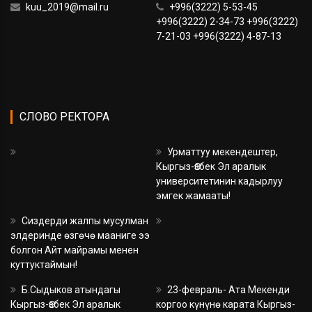
kuu_2019@mail.ru
+996(3222) 5-53-45
+996(3222) 2-34-73 +996(3222)
7-21-03 +996(3222) 4-87-13
СЛОВО РЕКТОРА
Урматтуу мекендештер,
Кыргыз-Өзбек Эл аралык
университетинин кадырлуу
эмгек жамааты!
Сиздерди жалпы мусулман
элдеринде өзгөчө мааниге ээ
болгон Айт майрамы менен
куттуктаймын!
Б.Сыдыков атындагы
23-февраль- Ата Мекенди
Кыргыз-Өзбек Эл аралык
коргоо күнүнө карата Кыргыз-