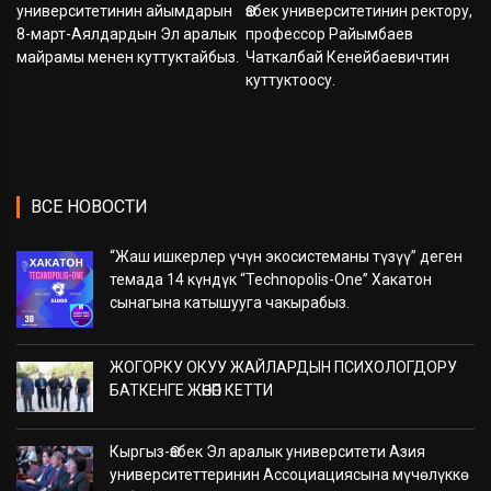
университетинин айымдарын
Өзбек университетинин ректору,
8-март-Аялдардын Эл аралык
профессор Райымбаев
майрамы менен куттуктайбыз.
Чаткалбай Кенейбаевичтин
куттуктоосу.
ВСЕ НОВОСТИ
“Жаш ишкерлер үчүн экосистеманы түзүү” деген
темада 14 күндүк “Technopolis-One” Хакатон
сынагына катышууга чакырабыз.
ЖОГОРКУ ОКУУ ЖАЙЛАРДЫН ПСИХОЛОГДОРУ
БАТКЕНГЕ ЖӨНӨП КЕТТИ
Кыргыз-Өзбек Эл аралык университети Азия
университеттеринин Ассоциациясына мүчөлүккө