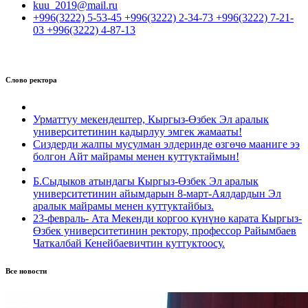
kuu_2019@mail.ru
+996(3222) 5-53-45 +996(3222) 2-34-73 +996(3222) 7-21-
03 +996(3222) 4-87-13
Слово ректора
Урматтуу мекендештер, Кыргыз-Өзбек Эл аралык
университетинин кадырлуу эмгек жамааты!
Сиздерди жалпы мусулман элдеринде өзгөчө мааниге ээ
болгон Айт майрамы менен куттуктаймын!
Б.Сыдыков атындагы Кыргыз-Өзбек Эл аралык
университетинин айымдарын 8-март-Аялдардын Эл
аралык майрамы менен куттуктайбыз.
23-февраль- Ата Мекенди коргоо күнүнө карата Кыргыз-
Өзбек университетинин ректору, профессор Райымбаев
Чаткалбай Кенейбаевичтин куттуктоосу.
Все новости