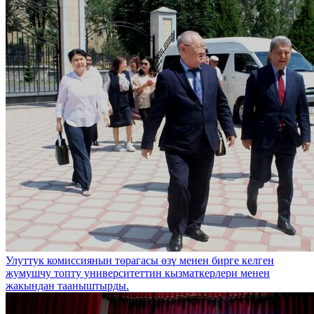
Улуттук комиссиянын төрагасы өзү менен бирге келген
жумушчу топту университеттин кызматкерлери менен
жакындан тааныштырды.