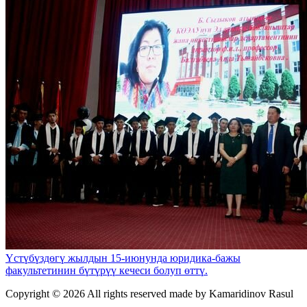
Үстүбүздөгү жылдын 15-июнунда юридика-бажы
факультетинин бүтүрүү кечеси болуп өттү.
Copyright ©
2026 All rights reserved made by Kamaridinov Rasul