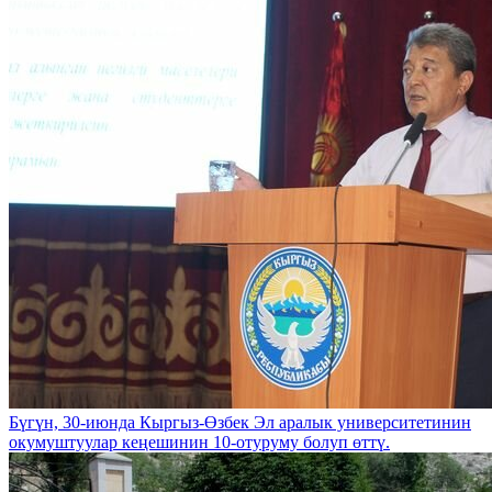
Бүгүн, 30-июнда Кыргыз-Өзбек Эл аралык университетинин
окумуштуулар кеңешинин 10-отуруму болуп өттү.