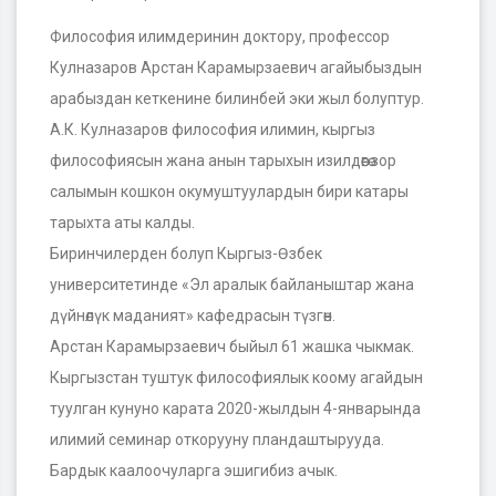
Философия илимдеринин доктору, профессор
Кулназаров Арстан Карамырзаевич агайыбыздын
арабыздан кеткенине билинбей эки жыл болуптур.
А.К. Кулназаров философия
илимин, кыргыз
философиясын жана анын тарыхын изилдөөгө зор
салымын кошкон окумуштуулардын бири катары
тарыхта аты калды.
Биринчилерден болуп Кыргыз-Өзбек
университетинде «Эл аралык байланыштар жана
дүйнөлүк маданият» кафедрасын түзгөн.
Арстан Карамырзаевич быйыл 61 жашка чыкмак.
Кыргызстан туштук философиялык коому агайдын
туулган кунуно карата 2020-жылдын 4-январында
илимий семинар откорууну пландаштырууда.
Бардык каалоочуларга эшигибиз ачык.