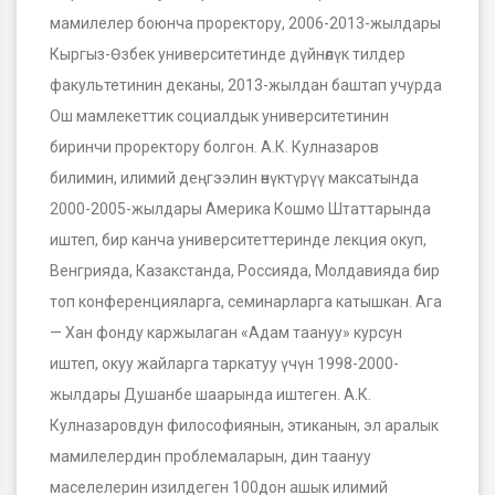
мамилелер боюнча проректору, 2006-2013-жылдары
Кыргыз-Өзбек университетинде дүйнөлүк тилдер
факультетинин деканы, 2013-жылдан баштап учурда
Ош мамлекеттик социалдык университетинин
биринчи проректору болгон. А.К. Кулназаров
билимин, илимий деңгээлин өнүктүрүү максатында
2000-2005-жылдары Америка Кошмо Штаттарында
иштеп, бир канча университеттеринде лекция окуп,
Венгрияда, Казакстанда, Россияда, Молдавияда бир
топ конференцияларга, семинарларга катышкан. Ага
— Хан фонду каржылаган «Адам таануу» курсун
иштеп, окуу жайларга таркатуу үчүн 1998-2000-
жылдары Душанбе шаарында иштеген. А.К.
Кулназаровдун философиянын, этиканын, эл аралык
мамилелердин проблемаларын, дин таануу
маселелерин изилдеген 100дон ашык илимий