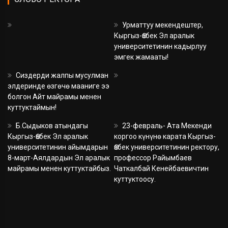
Урматтуу мекендештер,
Кыргыз-Өзбек Эл аралык
университетинин кадырлуу
эмгек жамааты!
Сиздерди жалпы мусулман
элдеринде өзгөчө мааниге ээ
болгон Айт майрамы менен
куттуктаймын!
Б.Сыдыков атындагы
23-февраль- Ата Мекенди
Кыргыз-Өзбек Эл аралык
коргоо күнүнө карата Кыргыз-
университетинин айымдарын
Өзбек университетинин ректору,
8-март-Аялдардын Эл аралык
профессор Райымбаев
майрамы менен куттуктайбыз.
Чаткалбай Кенейбаевичтин
куттуктоосу.