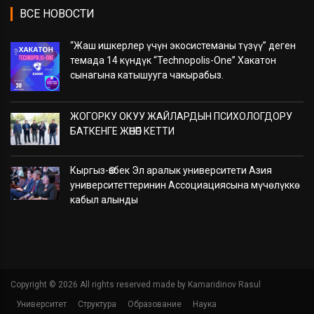
ВСЕ НОВОСТИ
“Жаш ишкерлер үчүн экосистеманы түзүү” деген
темада 14 күндүк “Technopolis-One” Хакатон
сынагына катышууга чакырабыз.
ЖОГОРКУ ОКУУ ЖАЙЛАРДЫН ПСИХОЛОГДОРУ
БАТКЕНГЕ ЖӨНӨП КЕТТИ
Кыргыз-Өзбек Эл аралык университети Азия
университеттеринин Ассоциациясына мүчөлүккө
кабыл алынды
Copyright ©
2026 All rights reserved made by Kamaridinov Rasul
Университет
Структура
Образование
Наука