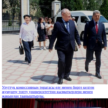
Улуттук комиссиянын төрагасы өзү менен бирге келген
жумушчу топту университеттин кызматкерлери менен
жакындан тааныштырды.