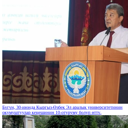
Бүгүн, 30-июнда Кыргыз-Өзбек Эл аралык университетинин
окумуштуулар кеңешинин 10-отуруму болуп өттү.