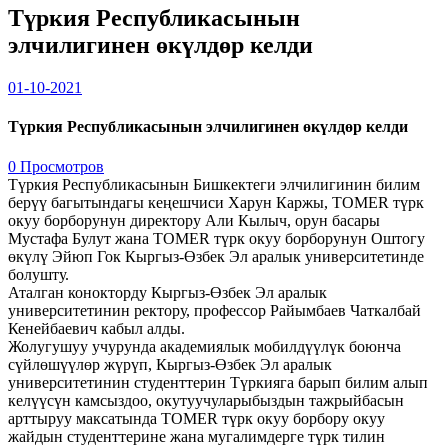
Түркия Республикасынын
элчилигинен өкүлдөр келди
01-10-2021
Түркия Республикасынын элчилигинен өкүлдөр келди
0 Просмотров
Түркия Республикасынын Бишкектеги элчилигинин билим
берүү багытындагы кеңешчиси Харун Каржы, ТОМЕR түрк
окуу борборунун директору Али Кылыч, орун басары
Мустафа Булут жана ТОМЕR түрк окуу борборунун Оштогу
өкүлү Эйюп Гок Кыргыз-Өзбек Эл аралык университетинде
болушту.
Аталган конокторду Кыргыз-Өзбек Эл аралык
университетинин ректору, профессор Райымбаев Чаткалбай
Кенейбаевич кабыл алды.
Жолугушуу учурунда академиялык мобилдүүлүк боюнча
сүйлөшүүлөр жүрүп, Кыргыз-Өзбек Эл аралык
университетинин студенттерин Түркияга барып билим алып
келүүсүн камсыздоо, окутуучуларыбыздын тажрыйбасын
арттыруу максатында ТОМЕR түрк окуу борбору окуу
жайдын студенттерине жана мугалимдерге түрк тилин