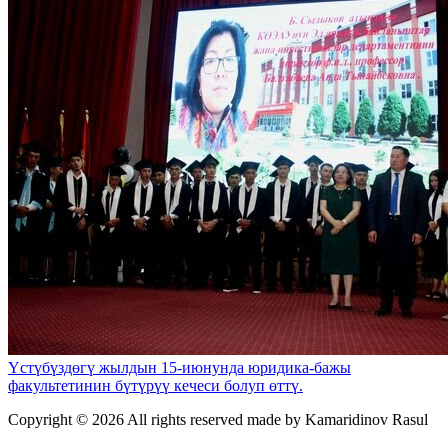
Үстүбүздөгү жылдын 15-июнунда юридика-бажы
факультетинин бүтүрүү кечеси болуп өттү.
Copyright ©
2026 All rights reserved made by Kamaridinov Rasul