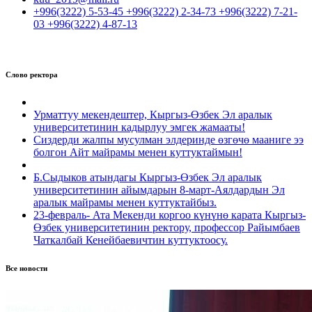
+996(3222) 5-53-45 +996(3222) 2-34-73 +996(3222) 7-21-
03 +996(3222) 4-87-13
Слово ректора
Урматтуу мекендештер, Кыргыз-Өзбек Эл аралык
университетинин кадырлуу эмгек жамааты!
Сиздерди жалпы мусулман элдеринде өзгөчө мааниге ээ
болгон Айт майрамы менен куттуктаймын!
Б.Сыдыков атындагы Кыргыз-Өзбек Эл аралык
университетинин айымдарын 8-март-Аялдардын Эл
аралык майрамы менен куттуктайбыз.
23-февраль- Ата Мекенди коргоо күнүнө карата Кыргыз-
Өзбек университетинин ректору, профессор Райымбаев
Чаткалбай Кенейбаевичтин куттуктоосу.
Все новости