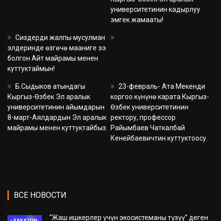
университетинин кадырлуу
эмгек жамааты!
Сиздерди жалпы мусулман
элдеринде өзгөчө мааниге ээ
болгон Айт майрамы менен
куттуктаймын!
Б.Сыдыков атындагы
23-февраль- Ата Мекенди
Кыргыз-Өзбек Эл аралык
коргоо күнүнө карата Кыргыз-
университетинин айымдарын
Өзбек университетинин
8-март-Аялдардын Эл аралык
ректору, профессор
майрамы менен куттуктайбыз.
Райымбаев Чаткалбай
Кенейбаевичтин куттуктоосу.
ВСЕ НОВОСТИ
“Жаш ишкерлер үчүн экосистеманы түзүү” деген