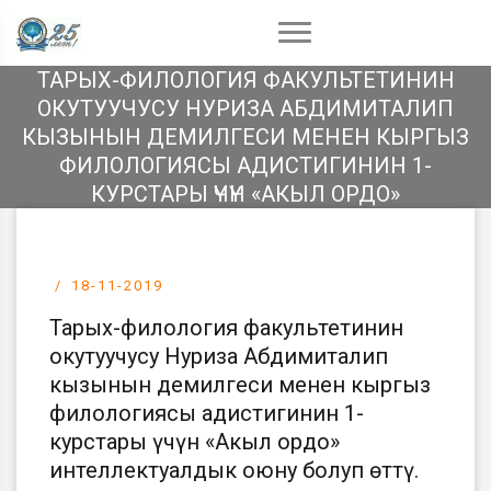
ТАРЫХ-ФИЛОЛОГИЯ ФАКУЛЬТЕТИНИН
ОКУТУУЧУСУ НУРИЗА АБДИМИТАЛИП
КЫЗЫНЫН ДЕМИЛГЕСИ МЕНЕН КЫРГЫЗ
ФИЛОЛОГИЯСЫ АДИСТИГИНИН 1-
КУРСТАРЫ ҮЧҮН «АКЫЛ ОРДО»
ИНТЕЛЛЕКТУАЛДЫК ОЮНУ БОЛУП ӨТТҮ.
18-11-2019
Тарых-филология факультетинин
окутуучусу Нуриза Абдимиталип
кызынын демилгеси менен кыргыз
филологиясы адистигинин 1-
курстары үчүн «Акыл ордо»
интеллектуалдык оюну болуп өттү.