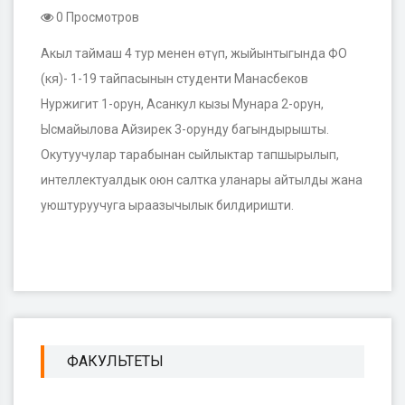
0 Просмотров
Акыл таймаш 4 тур менен өтүп, жыйынтыгында ФО
(кя)- 1-19 тайпасынын студенти Манасбеков
Нуржигит 1-орун, Асанкул кызы Мунара 2-орун,
Ысмайылова Айзирек 3-орунду багындырышты.
Окутуучулар тарабынан сыйлыктар тапшырылып,
интеллектуалдык оюн салтка уланары айтылды жана
уюштуруучуга ыраазычылык билдиришти.
ФАКУЛЬТЕТЫ