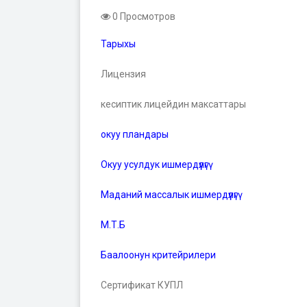
0 Просмотров
Тарыхы
Лицензия
кесиптик лицейдин максаттары
окуу пландары
Окуу усулдук ишмердүүлүгү
Маданий массалык ишмердүүлүгү
М.Т.Б
Баалоонун критейрилери
Сертификат КУПЛ