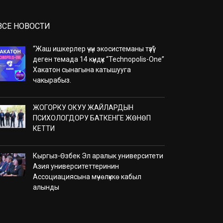
ВСЕ НОВОСТИ
“Жаш ишкерлер үчүн экосистеманы түзүү”
деген темада 14 күндүк “Technopolis-One”
Хакатон сынагына катышууга
чакырабыз.
ЖОГОРКУ ОКУУ ЖАЙЛАРДЫН
ПСИХОЛОГДОРУ БАТКЕНГЕ ЖӨНӨП
КЕТТИ
Кыргыз-Өзбек Эл аралык университети
Азия университеттеринин
Ассоциациясына мүчөлүккө кабыл
алынды