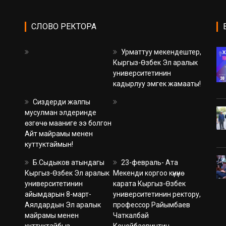
СЛОВО РЕКТОРА
Урматтуу мекендештер,
Кыргыз-Өзбек Эл аралык
университетинин
кадырлуу эмгек жамааты!
Сиздерди жалпы
мусулман элдеринде
өзгөчө мааниге ээ болгон
Айт майрамы менен
куттуктаймын!
Б.Сыдыков атындагы
23-февраль- Ата
Кыргыз-Өзбек Эл аралык
Мекенди коргоо күнүнө
университетинин
карата Кыргыз-Өзбек
айымдарын 8-март-
университетинин ректору,
Аялдардын Эл аралык
профессор Райымбаев
майрамы менен
Чаткалбай
куттуктайбыз.
Кенейбаевичтин