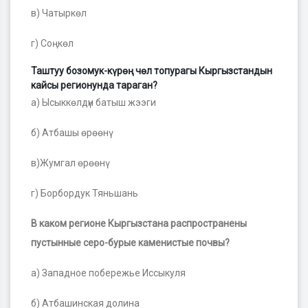
в) Чатыркөл
г) Соңкөл
Таштуу бозомук-күрөң чөл топурагы Кыргызстандын
кайсы регионунда тараган?
а) Ысыккөлдүн батыш жээги
б) Атбашы өрөөнү
в)Жумгал өрөөнү
г) Борбордук Тяньшань
В каком регионе Кыргызстана распространены
пустынные серо-бурые каменистые почвы?
а) Западное побережье Иссыкуля
б) Атбашинская долина