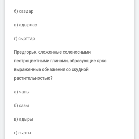
б) саздар
в) адырлар
г) сырттар
Предгорья, сложенные соленосными
пестроцветными глинами, образующие ярко
выраженные обнажения со скудной
растительностью?
а) чапы
б) сазы
в) адыры
г) сырты