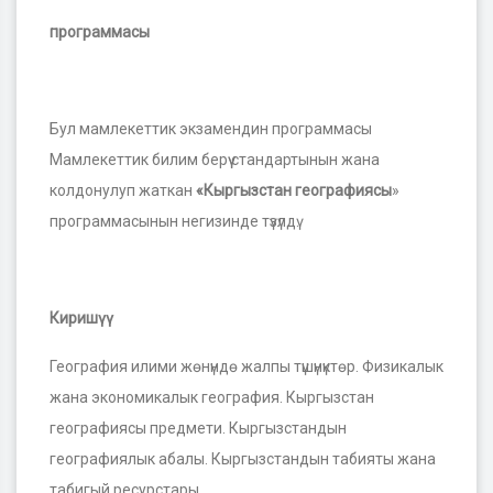
программасы
Бул мамлекеттик экзамендин программасы
Мамлекеттик билим берүү стандартынын жана
колдонулуп жаткан
«Кыргызстан географиясы
»
программасынын негизинде түзүлдү.
Киришүү
География илими жөнүндө жалпы түшүнүктөр. Физикалык
жана экономикалык география. Кыргызстан
географиясы предмети. Кыргызстандын
географиялык абалы. Кыргызстандын табияты жана
табигый ресурстары.