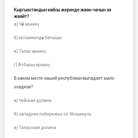
Кыргызстандын кайсы жеринде жаан-чачын аз
жаайт?
а) Чүй өрөөнү
б) Ыссыккөлдүн батышы
в) Талас өрөөнү
г) Атбашы өрөөнү
В каком месте нашей республики выпадает мало
осадков?
а) Чуйская долина
б) западное побережье оз. Иссыккуль
в) Таласская долина