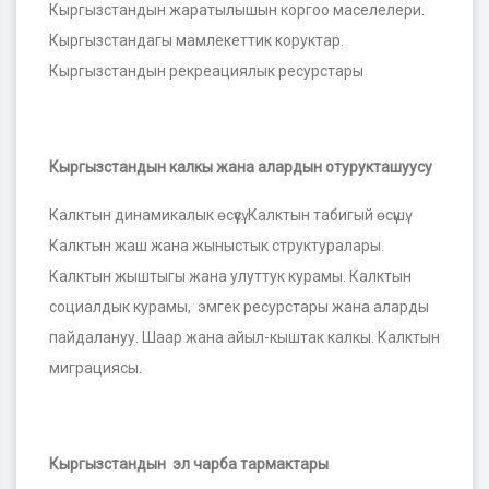
Кыргызстандын жаратылышын коргоо маселелери.
Кыргызстандагы мамлекеттик коруктар.
Кыргызстандын рекреациялык ресурстары
Кыргызстандын калкы жана алардын отурукташуусу
Калктын динамикалык өсүүсү. Калктын табигый өсүшү.
Калктын жаш жана жыныстык структуралары.
Калктын жыштыгы жана улуттук курамы. Калктын
социалдык курамы, эмгек ресурстары жана аларды
пайдалануу. Шаар жана айыл-кыштак калкы. Калктын
миграциясы.
Кыргызстандын эл чарба тармактары