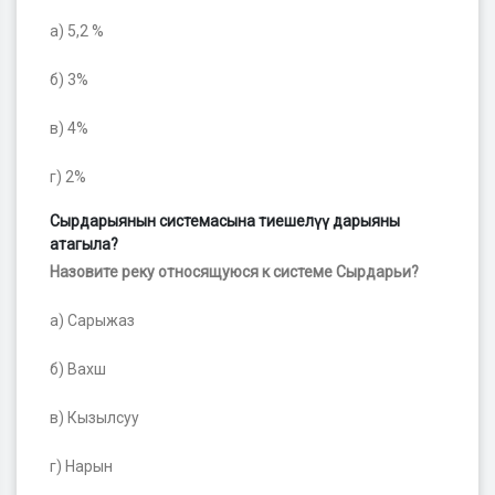
а) 5,2 %
б) 3%
в) 4%
г) 2%
Сырдарыянын системасына тиешелүү дарыяны
атагыла?
Назовите реку относящуюся к системе Сырдарьи?
а) Сарыжаз
б) Вахш
в) Кызылсуу
г) Нарын