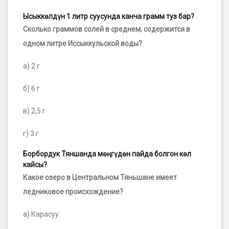
Ысыккөлдүн 1 литр суусунда канча грамм туз бар?
Сколько граммов солей в среднем, содержится в
одном литре Иссыккульской воды?
а) 2 г
б) 6 г
в) 2,5 г
г) 3 г
Борбордук Тяншанда мөңгүдөн пайда болгон көл
кайсы?
Какое озеро в Центральном Тяньшане имеет
ледниковое происхождение?
а) Карасуу