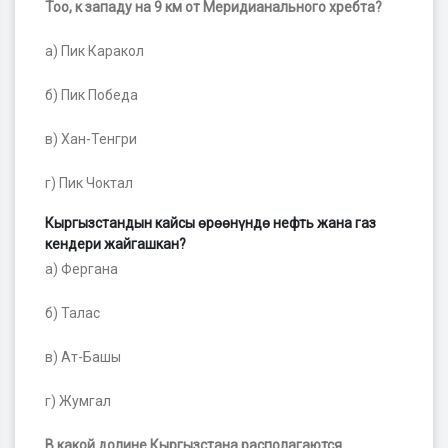
Тоо, к западу на 9 км от Меридианального хребта?
а) Пик Каракол
б) Пик Победа
в) Хан-Тенгри
г) Пик Чоктал
Кыргызстандын кайсы өрөөнүндө нефть жана газ
кендери жайгашкан?
а) Фергана
б) Талас
в) Ат-Башы
г) Жумгал
В какой долине Кыргызстана располагаются