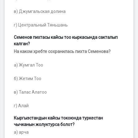
в) Джумгальская долина
г) Центральный Тяньшань
Семенов пихтасы кайсы тоо кыркасында сакталып
калган?
На каком хребте сохранилась пихта Семенова?
а) Жумгал Тоо
б) Жетим Тоо
в) Талас Алатоо
г) Алай
Кыргызстандын кайсы токоюнда туркестан
чычканын жолуктурса болот?
а) арча