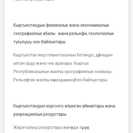
Кыргызстандын физикалык жана экономикалык
географиялык абалы жана рельефи, геологиялык
т
ү
з
ү
л
ү
ш
ү
, кен байлыктары
Кыргызстан жер планетасынын бетинде, дүйнөдөн
алган орду жана чек аралары. Кыргыз
Республикасынын жалпы орографиялык схемасы.
Рельефтин жалпы мүнөздөмөсү. Кен байлыктары.
Кыргызстандын коргоого алынган аймактары жана
рекреациялык ресурстары
Жаратылыш ресурстары жөнүндө түшүнүк.