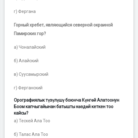
г) Фергана
Горный хребет, являющийся северной окраиной
Памирских гор?
а) Чоналайский
б) Алайский
в) Суусамырский
г) Ферганский
Орографиялык түзүлүшү боюнча Күнгөй Алатоонун
Боом капчыгайынан батышты көздөй кеткен тоо
кайсы?
а) Тескей Ала Тоо
б) Талас Ала Тоо