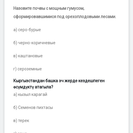
Назовите почвы с мощным гумусом,
сформировавшимися под орехоплодовыми лесами.
а) серо-бурые
б) черно-коричневые
в) каштановые
г) сероземные
Кыргызстандан башка эч жерде кездешпеген
өсүмдүктү атагыла?
а) кызыл карагай
б) Семенов пихтасы
в) терек