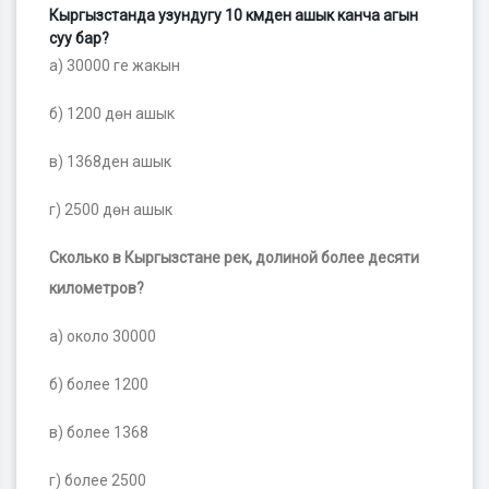
Кыргызстанда узундугу 10 кмден ашык канча агын
суу бар?
а) 30000 ге жакын
б) 1200 дөн ашык
в) 1368ден ашык
г) 2500 дөн ашык
Сколько в Кыргызстане рек, долиной более десяти
километров?
а) около 30000
б) более 1200
в) более 1368
г) более 2500