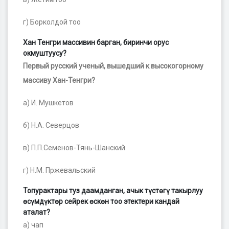
г) Борколдой тоо
Хан Тенгри массивин барган, биринчи орус
окмуштуусу?
Первый русский ученый, вышедший к высокогорному
массиву Хан-Тенгри?
а) И. Мушкетов
б) Н.А. Северцов
в) П.П.Семенов-Тянь-Шанский
г) Н.М. Пржевальский
Топурактары туз даамданган, ачык түс
төгү такырлуу
өсүмдүктөр сейрек өскөн тоо этектери кандай
аталат?
а) чап