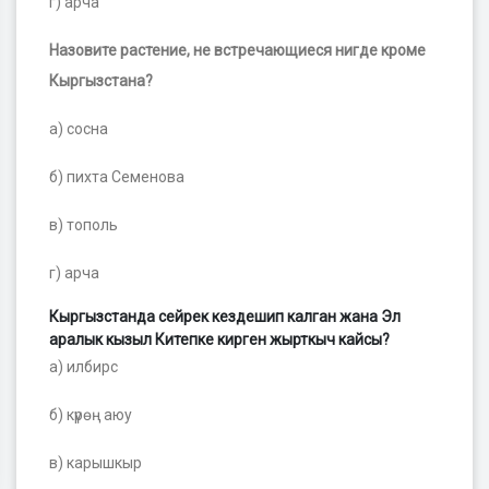
г) арча
Назовите растение, не встречающиеся нигде кроме
Кыргызстана?
а) сосна
б) пихта Семенова
в) тополь
г) арча
Кыргызстанда сейрек кездешип калган жана Эл
аралык кызыл Китепке кирген жырткыч кайсы?
а) илбирс
б) күрөң аюу
в) карышкыр