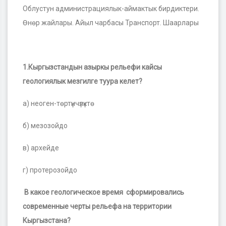
Облустун администрациялык-аймактык бирдиктери.
Өнөр жайлары. Айыл чарбасы Транспорт. Шаарлары
1.Кыргызстандын азыркы рельефи кайсы
геологиялык мезгилге туура келет?
а) неоген-төртүнчүлүктө
б) мезозойдо
в) архейде
г) протерозойдо
В какое геологическое время сформировались
современные черты рельефа на территории
Кыргызстана
?