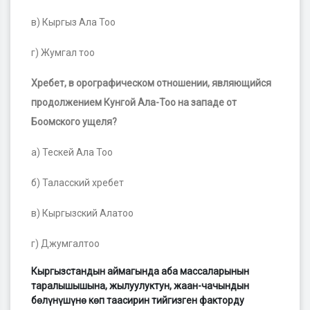
в) Кыргыз Ала Тоо
г) Жумгал тоо
Хребет, в орографическом отношении, являющийся
продолжением Кунгой Ала-Тоо на западе от
Боомского ущеля?
а) Тескей Ала Тоо
б) Таласский хребет
в) Кыргызский Алатоо
г) Джумгалтоо
Кыргызстандын аймагында аба массаларынын
таралышышына, жылуулуктун, жаан-чачындын
бөлүнүшүнө көп таасирин тийгизген факторду