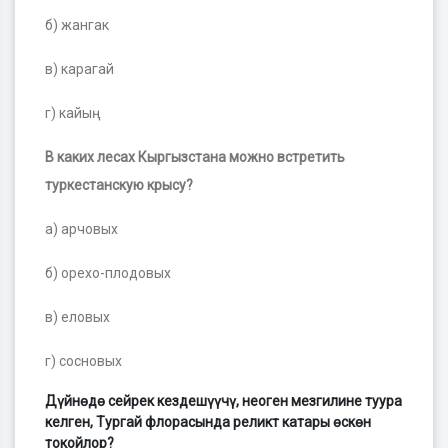
б) жангак
в) карагай
г) кайың
В каких лесах Кыргызстана можно встретить
туркестанскую крысу?
а) арчовых
б) орехо-плодовых
в) еловых
г) сосновых
Дүйнөдө сейрек кездешүүчү, неоген мезгилине туура
келген, Тургай флорасында реликт катары өскөн
токойлор?