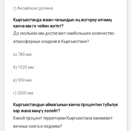
г) Аксайская долина
Кыргызстанда жаан-чачындын эң жогорку өлчөмү
канча мм ге чейин жетет?
До скольких мм достигают наибольшее количество
атмосферных осадков в Кыргызстане?
а) 780 мм
б) 1020 мм
в) 950 мм
г) 2000 мм
Кыргызстандын аймагынын канча процентин түбөлүк
кар жана мөңгү ээлейт?
Какой процент территории Кыргызстана занимают
вечные снега и ледники?