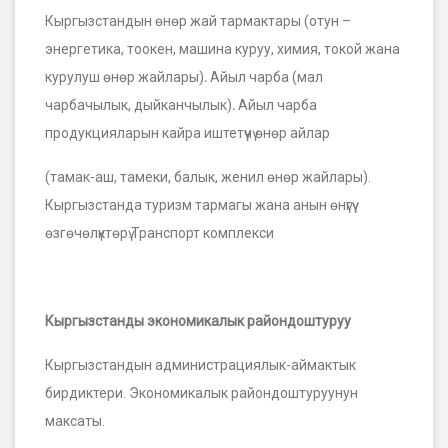
Кыргызстандын өнөр жай тармактары (отун –
энергетика, тоокен, машина куруу, химия, токой жана
курулуш өнөр жайлары)
.
Айыл чарба (мал
чарбачылык, дыйканчылык)
.
Айыл чарба
продукцияларын кайра иштетүүчү өнөр айлар
(тамак-аш, тамеки, балык, женил өнөр жайлары).
Кыргызстанда туризм тармагы жана анын өнүгүү
өзгөчөлүктөрү.Транспорт комплекси
Кыргызстанды экономикалык райондоштуруу
Кыргызстандын администрациялык-аймактык
бирдиктери. Экономикалык райондоштуруунун
максаты.