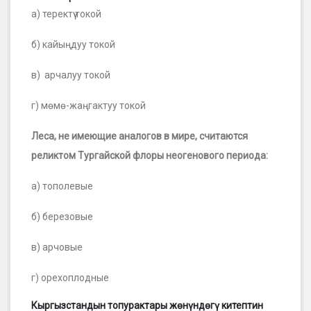
а) теректүү токой
б) кайыңдуу токой
в) арчалуу токой
г) мөмө-жаңгактуу токой
Леса, не имеющие аналогов в мире, считаются
реликтом Тургайской флоры неогенового периода:
а) тополевые
б) березовые
в) арчовые
г) орехоплодные
Кыргызстандын топурактары жөнүндөгү китептин