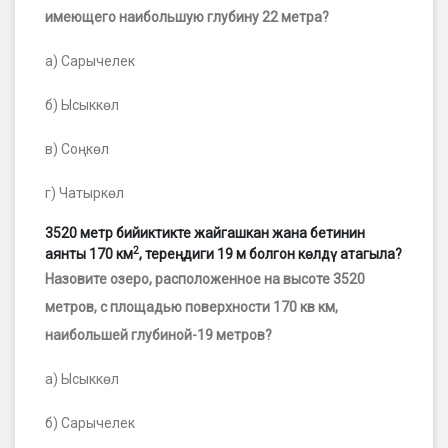
имеющего наибольшую глубину 22 метра?
а) Сарычелек
б) Ысыккөл
в) Соңкөл
г) Чатыркөл
3520 метр бийиктикте жайгашкан жана бетинин
2
аянты 170 км
, тереңдиги 19 м болгон көлдү атагыла?
Назовите озеро, расположенное на высоте 3520
метров, с площадью поверхности 170 кв км,
наибольшей глубиной-19 метров?
а) Ысыккөл
б) Сарычелек