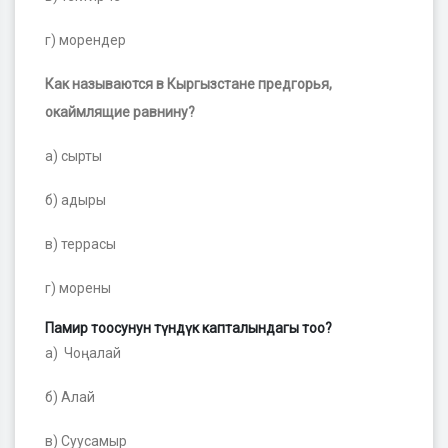
г) морендер
Как называются в Кыргызстане предгорья,
окаймлящие равнину?
а) сырты
б) адыры
в) террасы
г) морены
Памир тоосунун түндүк капталындагы тоо?
а) Чоңалай
б) Алай
в) Суусамыр