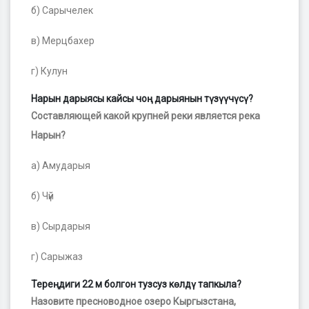
б) Сарычелек
в) Мерцбахер
г) Кулун
Нарын дарыясы кайсы чоң дарыянын түзүүчүсү?
Составляющей какой крупней реки является река
Нарын?
а) Амударыя
б) Чүй
в) Сырдарыя
г) Сарыжаз
Тереңдиги 22 м болгон тузсуз көлдү тапкыла?
Назовите пресноводное озеро Кыргызстана,