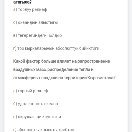
атагыла?
а) тоолуу рельеф
б) океандын алыстыгы
в) тегерегиндеги чөлдөр
г) тоо кыркаларынын абсолюттук бийиктиги
Какой фактор больше влияет на рапространение
воздушных масс, распределение тепла и
атмосферных осадков на территории Кыргызстана?
а) горный рельеф
б) удаленность океана
в) окружающие пустыни
г) абсолютные высоты хребтов