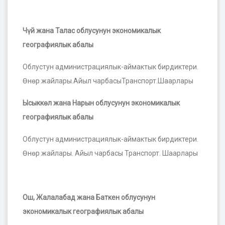
Ч
ү
й жана Талас облусунун экономикалык
географиялык абалы
Облустун администрациялык-аймактык бирдиктери.
Өнөр жайлары.Айыл чарбасыТранспорт.Шаарлары
Ысыкк
ө
л жана Нарын облусунун экономикалык
географиялык абалы
Облустун администрациялык-аймактык бирдиктери.
Өнөр жайлары. Айыл чарбасы Транспорт. Шаарлары
Ош, Жалалабад жана Баткен облусунун
экономикалык географиялык абалы