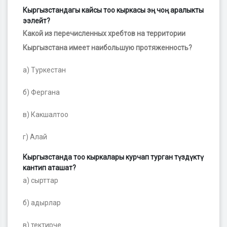
Кыргызстандагы кайсы тоо кыркасы эң чоң аралыкты
ээлейт?
Какой из перечисленных хребтов на территории
Кыргызстана имеет наибольшую протяженность?
а) Туркестан
б) Фергана
в) Какшалтоо
г) Алай
Кыргызстанда тоо кыркалары курчап турган түздүктү
кантип аташат?
а) сырттар
б) адырлар
в) тектирче