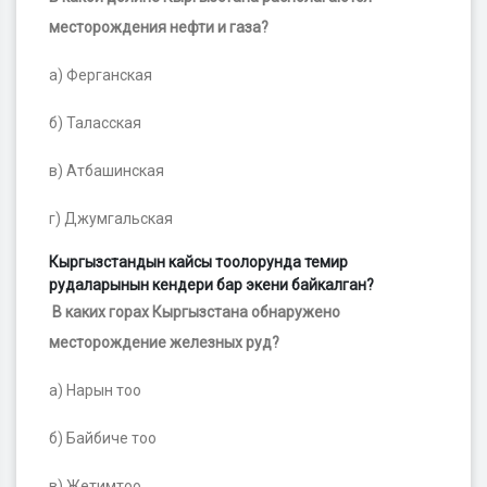
месторождения нефти и газа?
а) Ферганская
б) Таласская
в) Атбашинская
г) Джумгальская
Кыргызстандын кайсы тоолорунда темир
рудаларынын кендери бар экени байкалган?
В каких горах Кыргызстана обнаружено
месторождение железных руд?
а) Нарын тоо
б) Байбиче тоо
в) Жетимтоо