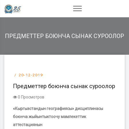
ПРЕДМЕТТЕР БОЮНЧА СЫНАК СУРООЛОР
20-12-2019
Предметтер боюнча сынак суроолор
0 Просмотров
«Кыргызстандын географиясы» дисциплинасы
боюнча жыйынтыктоочу мамлекеттик
аттестациянын