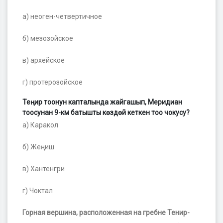
а) неоген-четвертичное
б) мезозойское
в) архейское
г) протерозойское
Теңир тоонун капталында жайгашып, Меридиан
тоосунан 9-км батышты көздөй кеткен
тоо чокусу?
а) Каракол
б) Жеңиш
в) Хантенгри
г) Чоктал
Горная вершина, расположенная на гребне Тенир-