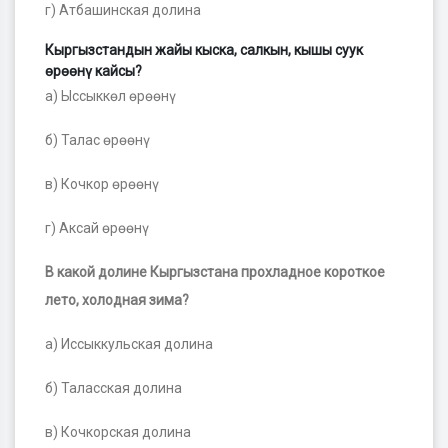
г) Атбашинская долина
Кыргызстандын жайы кыска, салкын, кышы суук
өрөөнү кайсы?
а) Ыссыккөл өрөөнү
б) Талас өрөөнү
в) Кочкор өрөөнү
г) Аксай өрөөнү
В какой долине Кыргызстана прохладное короткое
лето, холодная зима?
а) Иссыккульская долина
б) Таласская долина
в) Кочкорская долина