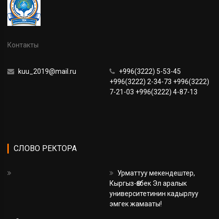
Контакты
kuu_2019@mail.ru
+996(3222) 5-53-45
+996(3222) 2-34-73 +996(3222)
7-21-03 +996(3222) 4-87-13
СЛОВО РЕКТОРА
Урматтуу мекендештер,
Кыргыз-Өзбек Эл аралык
университетинин кадырлуу
эмгек жамааты!