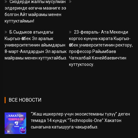
Сиздерди жалпы мусулман
элдеринде өзгөчө мааниге ээ
болгон Айт майрамы менен
куттуктаймын!
Б.Сыдыков атындагы
23-февраль- Ата Мекенди
Кыргыз-Өзбек Эл аралык
коргоо күнүнө карата Кыргыз-
университетинин айымдарын
Өзбек университетинин ректору,
8-март-Аялдардын Эл аралык
профессор Райымбаев
майрамы менен куттуктайбыз.
Чаткалбай Кенейбаевичтин
куттуктоосу.
ВСЕ НОВОСТИ
“Жаш ишкерлер үчүн экосистеманы түзүү” деген
темада 14 күндүк “Technopolis-One” Хакатон
сынагына катышууга чакырабыз.