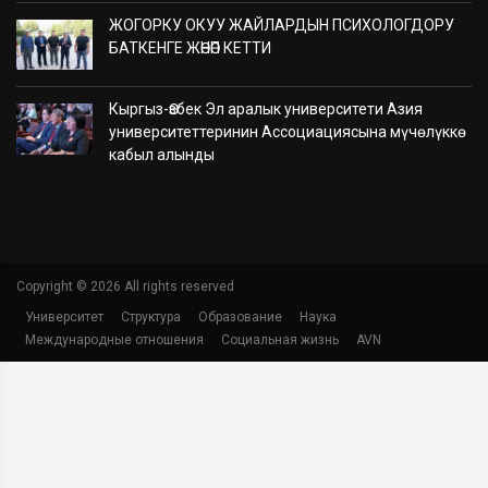
ЖОГОРКУ ОКУУ ЖАЙЛАРДЫН ПСИХОЛОГДОРУ
БАТКЕНГЕ ЖӨНӨП КЕТТИ
Кыргыз-Өзбек Эл аралык университети Азия
университеттеринин Ассоциациясына мүчөлүккө
кабыл алынды
Copyright ©
2026 All rights reserved
Университет
Структура
Образование
Наука
Международные отношения
Социальная жизнь
AVN