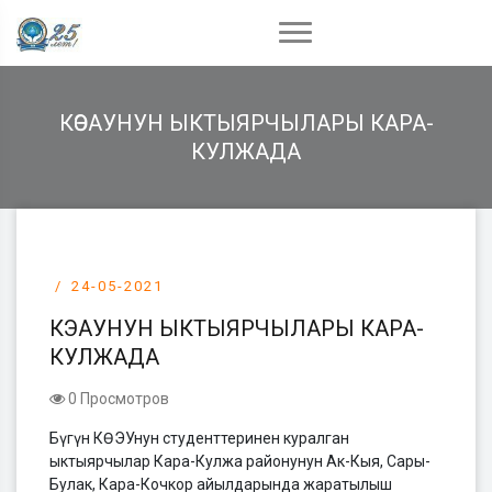
КӨЭАУНУН ЫКТЫЯРЧЫЛАРЫ КАРА-
КУЛЖАДА
24-05-2021
КӨЭАУНУН ЫКТЫЯРЧЫЛАРЫ КАРА-
КУЛЖАДА
0 Просмотров
Бүгүн КӨЭУнун студенттеринен куралган
ыктыярчылар Кара-Кулжа районунун Ак-Кыя, Сары-
Булак, Кара-Кочкор айылдарында жаратылыш