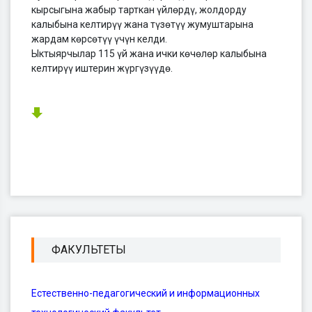
кырсыгына жабыр тарткан үйлөрдү, жолдорду
калыбына келтирүү жана түзөтүү жумуштарына
жардам көрсөтүү үчүн келди.
Ыктыярчылар 115 үй жана ички көчөлөр калыбына
келтирүү иштерин жүргүзүүдө.
ФАКУЛЬТЕТЫ
Естественно-педагогический и информационных