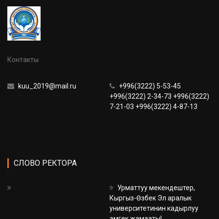
Контакты
kuu_2019@mail.ru
+996(3222) 5-53-45
+996(3222) 2-34-73 +996(3222)
7-21-03 +996(3222) 4-87-13
СЛОВО РЕКТОРА
Урматтуу мекендештер,
Кыргыз-Өзбек Эл аралык
университетинин кадырлуу
эмгек жамааты!