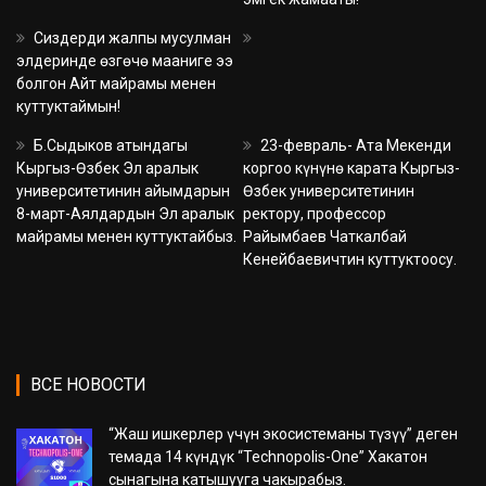
Сиздерди жалпы мусулман
элдеринде өзгөчө мааниге ээ
болгон Айт майрамы менен
куттуктаймын!
Б.Сыдыков атындагы
23-февраль- Ата Мекенди
Кыргыз-Өзбек Эл аралык
коргоо күнүнө карата Кыргыз-
университетинин айымдарын
Өзбек университетинин
8-март-Аялдардын Эл аралык
ректору, профессор
майрамы менен куттуктайбыз.
Райымбаев Чаткалбай
Кенейбаевичтин куттуктоосу.
ВСЕ НОВОСТИ
“Жаш ишкерлер үчүн экосистеманы түзүү” деген
темада 14 күндүк “Technopolis-One” Хакатон
сынагына катышууга чакырабыз.