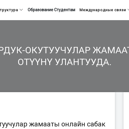
Образование
Студентам
труктура
Международные связи
ОРДУК-ОКУТУУЧУЛАР ЖАМАА
ОТҮҮНҮ УЛАНТУУДА.
туучулар жамааты онлайн сабак