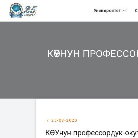
Университет
С
КӨУНУН ПРОФЕСС
25-03-2020
КӨУнун профессордук-оку