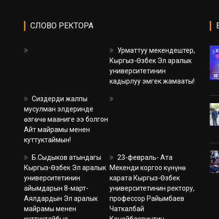
СЛОВО РЕКТОРА
Урматтуу мекендештер,
Кыргыз-Өзбек Эл аралык
университетинин
кадырлуу эмгек жамааты!
Сиздерди жалпы
мусулман элдеринде
өзгөчө мааниге ээ болгон
Айт майрамы менен
куттуктаймын!
Б.Сыдыков атындагы
23-февраль- Ата
Кыргыз-Өзбек Эл аралык
Мекенди коргоо күнүнө
университетинин
карата Кыргыз-Өзбек
айымдарын 8-март-
университетинин ректору,
Аялдардын Эл аралык
профессор Райымбаев
майрамы менен
Чаткалбай
куттуктайбыз.
Кенейбаевичтин