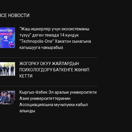
ВСЕ НОВОСТИ
“Жаш ишкерлер үчүн экосистеманы
түзүү” деген темада 14 күндүк
“Technopolis-One” Хакатон сынагына
катышууга чакырабыз.
ЖОГОРКУ ОКУУ ЖАЙЛАРДЫН
ПСИХОЛОГДОРУ БАТКЕНГЕ ЖӨНӨП
КЕТТИ
Кыргыз-Өзбек Эл аралык университети
Азия университеттеринин
Ассоциациясына мүчөлүккө кабыл
алынды