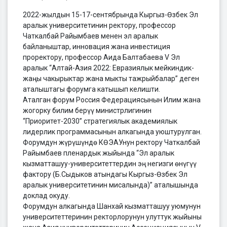
2022-жылдын 15-17-сентябрында Кыргыз-Өзбек Эл
аралык университетинин ректору, профессор
Чаткалбай Райымбаев менен эл аралык
байланыштар, инновация жана инвестиция
проректору, профессор Аида Балтабаева V Эл
аралык “Алтай-Азия 2022: Евразиялык мейкиндик-
жаңы чакырыктар жана мыкты тажрыйбалар” деген
аталыштагы форумга катышып келишти.
Аталган форум Россия Федерациясынын Илим жана
жогорку билим берүү министрлигинин
“Приоритет-2030” стратегиялык академиялык
лидерлик программасынын алкагында уюштурулган.
Форумдун жүрүшүндө КӨЭАУнун ректору Чаткалбай
Райымбаев пленардык жыйында “Эл аралык
кызматташуу-университеттердин эң негизги өнүгүү
фактору (Б.Сыдыков атындагы Кыргыз-Өзбек Эл
аралык университетинин мисалында)” аталышында
доклад окуду.
Форумдун алкагында Шанхай кызматташуу уюмунун
университеттеринин ректорлорунун улуттук жыйыны