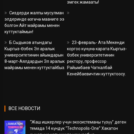
эмгек жамааты!
Сиздерди жалпы мусулман
элдеринде өзгөчө мааниге ээ
болгон Айт майрамы менен
куттуктаймын!
Б.Сыдыков атындагы
23-февраль- Ата Мекенди
Кыргыз-Өзбек Эл аралык
коргоо күнүнө карата Кыргыз-
университетинин айымдарын
Өзбек университетинин
8-март-Аялдардын Эл аралык
ректору, профессор
майрамы менен куттуктайбыз.
Райымбаев Чаткалбай
Кенейбаевичтин куттуктоосу.
ВСЕ НОВОСТИ
“Жаш ишкерлер үчүн экосистеманы түзүү” деген
темада 14 күндүк “Technopolis-One” Хакатон