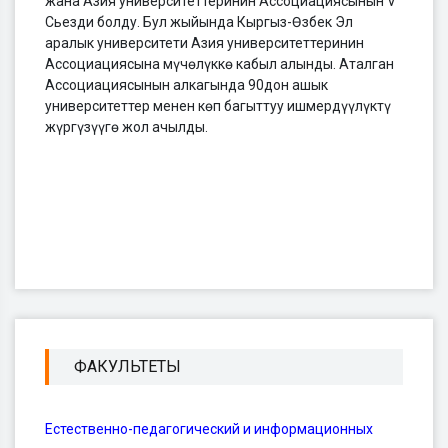
жана Азия университеттеринин Ассоциациясынын V
Сьезди болду. Бул жыйында Кыргыз-Өзбек Эл
аралык университети Азия университеттеринин
Ассоциациясына мүчөлүккө кабыл алынды. Аталган
Ассоциациясынын алкагында 90дон ашык
университеттер менен көп багыттуу ишмердүүлүктү
жүргүзүүгө жол ачылды.
ФАКУЛЬТЕТЫ
Естественно-педагогический и информационных