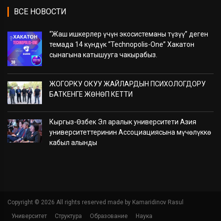
ВСЕ НОВОСТИ
“Жаш ишкерлер үчүн экосистеманы түзүү” деген
темада 14 күндүк “Technopolis-One” Хакатон
сынагына катышууга чакырабыз.
ЖОГОРКУ ОКУУ ЖАЙЛАРДЫН ПСИХОЛОГДОРУ
БАТКЕНГЕ ЖӨНӨП КЕТТИ
Кыргыз-Өзбек Эл аралык университети Азия
университеттеринин Ассоциациясына мүчөлүккө
кабыл алынды
Copyright ©
2026 All rights reserved made by Kamaridinov Rasul
Университет
Структура
Образование
Наука