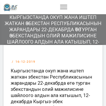
КЫРГЫЗСТАНДА ОКУП ЖАНА ИШТЕП
ЖАТКАН ӨЗБЕКСТАН РЕСПУБЛИКАСЫНЫН
ЖАРАНДАРЫ 22-ДЕКАБРДА ӨТӨ ТУРГАН
ӨЗБЕКСТАНДЫН ОЛИЙ МАЖИЛИСИНЕ
ШАЙЛООГО АЛДЫН АЛА КАТЫШЫП, 12-
ДЕКАБРДА КЫРГЫЗ-ӨЗБЕК
УНИВЕРСИТЕТИНИН БАШКЫ ОКУУ
ИМАРАТЫНДАГЫ МАДАНИЙ
16-12-2019
ЭСТЕТИКАЛЫК КОМПЛЕКСИНДЕ ДОБУШ
Кыргызстанда окуп жана иштеп
БЕРИШТИ.
жаткан Өзбекстан Республикасынын
жарандары 22-декабрда өтө турган
Өзбекстандын олий мажилисине
шайлоого алдын ала катышып, 12-
декабрда Кыргыз-Өзбек