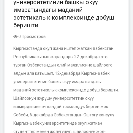
университетинин башкы окуу
имаратындагы маданий
эстетикалык комплексинде добуш
беришти.
0 Просмотров
Кыргызстанда окуп жана иштеп жаткан Өзбекстан
Республикасынын жарандары 22-декабрда өтө
турган Өзбекстандын олий мажилисине шайлоого
алдын ала катышып, 12-декабрда Кыргыз-Өзбек
университетинин башкы окуу имаратындагы
маданий эстетикалык комплексинде добуш беришти.
Шайлоонун жүрүшү университеттин окуу
ишмердигине эч кандай тоскоолдук берген жок.
Себеби, 6-декабрда Өзбекстандын Оштогу консулу
Кыргыз-Өзбек университетинде окуп жаткан
студенттер менен жолугушуп, шайлоонун жо
л-