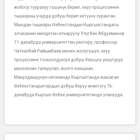
жобосу тууралуу түшүнүк берип, окуу процессинен
тышкаркы учурда добуш берип кетүүнү суранган.
Мындан тышкары Өзбекстандын Кыргызстандагы
элчисинин милдетин аткаруучу Улугбек Абдуяминов
11-декабрда университеттин ректору, профессор
Чаткалбай Райымбаев менен жолугушуп, окуу
процессине тоскоолдуксуз добуш берүүнү уюштуруу
маселесин талкуулап, жолго коюшкан.
Макулдашуунун негизинде Кыргызтанда жашаган
Өзбекстандыктардын добуш берүү өнөктүгү 16-
декабрда Кыргыз-Өзбек университетинде уланууда.