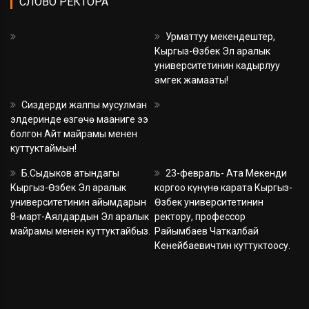
СЛОВО РЕКТОРА
Урматтуу мекендештер,
Кыргыз-Өзбек Эл аралык
университетинин кадырлуу
эмгек жамааты!
Сиздерди жалпы мусулман
элдеринде өзгөчө мааниге ээ
болгон Айт майрамы менен
куттуктаймын!
Б.Сыдыков атындагы
23-февраль- Ата Мекенди
Кыргыз-Өзбек Эл аралык
коргоо күнүнө карата Кыргыз-
университетинин айымдарын
Өзбек университетинин
8-март-Аялдардын Эл аралык
ректору, профессор
майрамы менен куттуктайбыз.
Райымбаев Чаткалбай
Кенейбаевичтин куттуктоосу.