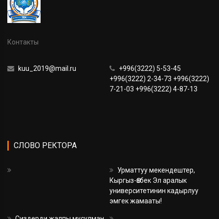
Контакты
kuu_2019@mail.ru
+996(3222) 5-53-45
+996(3222) 2-34-73 +996(3222)
7-21-03 +996(3222) 4-87-13
СЛОВО РЕКТОРА
Урматтуу мекендештер,
Кыргыз-Өзбек Эл аралык
университетинин кадырлуу
эмгек жамааты!
Сиздерди жалпы мусулман