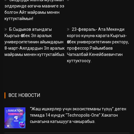
элдеринде өзгөчө мааниге ээ
болгон Айт майрамы менен
куттуктаймын!
Б.Сыдыков атындагы
23-февраль- Ата Мекенди
Кыргыз-Өзбек Эл аралык
коргоо күнүнө карата Кыргыз-
университетинин айымдарын
Өзбек университетинин ректору,
8-март-Аялдардын Эл аралык
профессор Райымбаев
майрамы менен куттуктайбыз.
Чаткалбай Кенейбаевичтин
куттуктоосу.
ВСЕ НОВОСТИ
“Жаш ишкерлер үчүн экосистеманы түзүү” деген
темада 14 күндүк “Technopolis-One” Хакатон
сынагына катышууга чакырабыз.