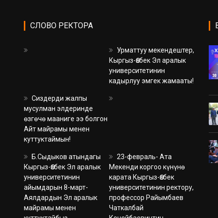
СЛОВО РЕКТОРА
Урматтуу мекендештер,
Кыргыз-Өзбек Эл аралык
университетинин
кадырлуу эмгек жамааты!
Сиздерди жалпы
мусулман элдеринде
өзгөчө мааниге ээ болгон
Айт майрамы менен
куттуктаймын!
Б.Сыдыков атындагы
23-февраль- Ата
Кыргыз-Өзбек Эл аралык
Мекенди коргоо күнүнө
университетинин
карата Кыргыз-Өзбек
айымдарын 8-март-
университетинин ректору,
Аялдардын Эл аралык
профессор Райымбаев
майрамы менен
Чаткалбай
куттуктайбыз.
Кенейбаевичтин