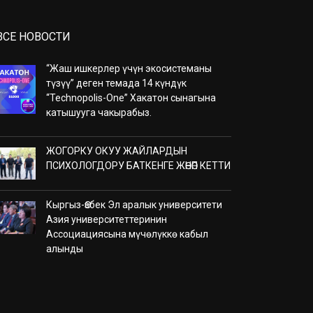
ВСЕ НОВОСТИ
“Жаш ишкерлер үчүн экосистеманы
түзүү” деген темада 14 күндүк
“Technopolis-One” Хакатон сынагына
катышууга чакырабыз.
ЖОГОРКУ ОКУУ ЖАЙЛАРДЫН
ПСИХОЛОГДОРУ БАТКЕНГЕ ЖӨНӨП КЕТТИ
Кыргыз-Өзбек Эл аралык университети
Азия университеттеринин
Ассоциациясына мүчөлүккө кабыл
алынды