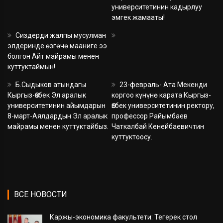
университетинин кадырлуу
эмгек жамааты!
Сиздерди жалпы мусулман
элдеринде өзгөчө мааниге ээ
болгон Айт майрамы менен
куттуктаймын!
Б.Сыдыков атындагы
23-февраль- Ата Мекенди
Кыргыз-Өзбек Эл аралык
коргоо күнүнө карата Кыргыз-
университетинин айымдарын
Өзбек университетинин ректору,
8-март-Аялдардын Эл аралык
профессор Райымбаев
майрамы менен куттуктайбыз.
Чаткалбай Кенейбаевичтин
куттуктоосу.
ВСЕ НОВОСТИ
Каржы-экономика факультети: Тегерек стол