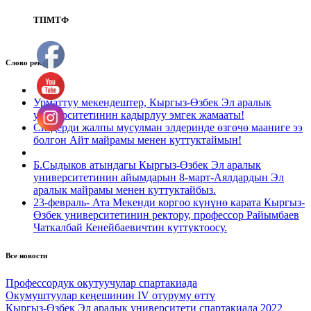
ТПМТФ
Слово ректора
Урматтуу мекендештер, Кыргыз-Өзбек Эл аралык
университетинин кадырлуу эмгек жамааты!
Сиздерди жалпы мусулман элдеринде өзгөчө мааниге ээ
болгон Айт майрамы менен куттуктаймын!
Б.Сыдыков атындагы Кыргыз-Өзбек Эл аралык
университетинин айымдарын 8-март-Аялдардын Эл
аралык майрамы менен куттуктайбыз.
23-февраль- Ата Мекенди коргоо күнүнө карата Кыргыз-
Өзбек университетинин ректору, профессор Райымбаев
Чаткалбай Кенейбаевичтин куттуктоосу.
Все новости
Профессордук окутуучулар спартакиада
Окумуштуулар кеңешинин IV отуруму өттү
Кыргыз-Өзбек Эл аралык университети cпартакиада 2022