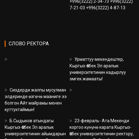
+996(3222) 2-34-73 +996(3222)
7-21-03 +996(3222) 4-87-13
СЛОВО РЕКТОРА
Урматтуу мекендештер,
Кыргыз-Өзбек Эл аралык
университетинин кадырлуу
эмгек жамааты!
Сиздерди жалпы мусулман
элдеринде өзгөчө мааниге ээ
болгон Айт майрамы менен
куттуктаймын!
Б.Сыдыков атындагы
23-февраль- Ата Мекенди
Кыргыз-Өзбек Эл аралык
коргоо күнүнө карата Кыргыз-
университетинин айымдарын
Өзбек университетинин ректору,