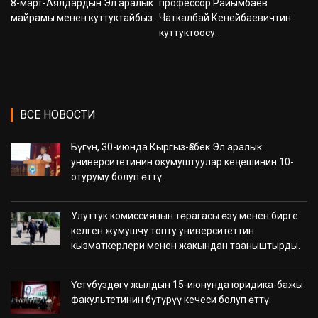
8-март-Аялдардын Эл аралык
профессор Райымбаев
майрамы менен куттуктайбыз.
Чаткалбай Кенейбаевичтин
куттуктоосу.
ВСЕ НОВОСТИ
Бүгүн, 30-июнда Кыргыз-Өзбек Эл аралык
университетинин окумуштуулар кеңешинин 10-
отуруму болуп өттү.
Улуттук комиссиянын төрагасы өзү менен бирге
келген жумушчу топту университеттин
кызматкерлери менен жакындан тааныштырды.
Үстүбүздөгү жылдын 15-июнунда юридика-бажы
факультетинин бүтүрүү кечеси болуп өттү.