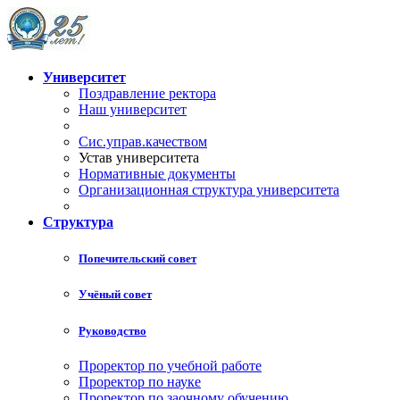
Университет
Поздравление ректора
Наш университет
Сис.управ.качеством
Устав университета
Нормативные документы
Организационная структура университета
Структура
Попечительский совет
Учёный совет
Руководство
Проректор по учебной работе
Проректор по науке
Проректор по заочному обучению