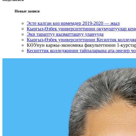
Новые записи
Эсте калган көз ирмемдер 2019-2020 — жыл
Кыргыз-Өзбек университетинин окумуштуулар кең
Эки тараптуу кызматташуу уланууда
Кыргыз-Өзбек университетинин Кесиптик колледжи
КӨУнун каржы-экономика факультетинин 1-курста
Кесипттик колледжинин тайпаларына ата-энелер чо