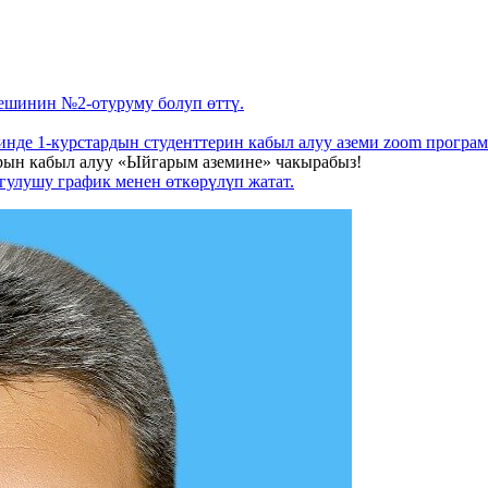
ешинин №2-отуруму болуп өттү.
нде 1-курстардын студенттерин кабыл алуу аземи zoom програ
рын кабыл алуу «Ыйгарым аземине» чакырабыз!
гулушу график менен өткөрүлүп жатат.