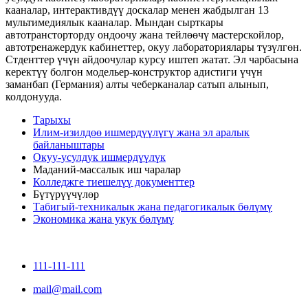
кааналар, интерактивдүү доскалар менен жабдылган 13
мультимедиялык кааналар. Мындан сырткары
автотрансторторду ондоочу жана тейлөөчү мастерскойлор,
автотренажердук кабинеттер, окуу лабораториялары түзүлгөн.
Стденттер үчүн айдоочулар курсу иштеп жатат. Эл чарбасына
керектүү болгон модельер-конструктор адистиги үчүн
заманбап (Германия) алты чеберканалар сатып алынып,
колдонууда.
Тарыхы
Илим-изилдөө ишмердүүлүгү жана эл аралык
байланыштары
Окуу-усулдук ишмердүүлүк
Маданий-массалык иш чаралар
Колледжге тиешелүү документтер
Бүтүрүүчүлөр
Табигый-техникалык жана педагогикалык бөлүмү
Экономика жана укук бөлүмү
111-111-111
mail@mail.com