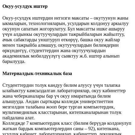
Окуу-усулдук иштер
Окуу-усулдук иштердин негизги максаты – окутуунун жаны
ыкмаларын, технологияларын, усулдарын колдонуу аркылуу
окуунун сапатын жогорулатуу. Бул максатты ишке ашыруу
үчүн алдынкы окутуучулардын тажрыйбаларын жайылтуу,
ачык сабактарды уюштуруп өткөрүү, башка окуу жайлар
менен тажрыйба алмашуу, окутуучулардын билимдерин
өркүндөтүү, студенттердин жана окутуучулардын
академиялык мобилдүүлүгү сыяктуу ж.б. иштер алынып
барылууда.
Материалдык-техникалык база
Студенттердин толук кандуу билим алуусу үчүн талапка
ылайыктуу камсыздалган лабораториялар, окуу кабинеттер
жана чеберканалары бар үч окуу имаратында билим
алышууда. Андан сырткары колледж универстиеттин
мезгилдин талабына жооп бере турган компьютердик,
мультимедиялык класстарынан, китепканаларынан толук
пайдалана алат.
Колледжде 7 компьютердик класс (билим берүүдө колдонулуп
жаткан бардык компьютерлердин саны – 92), китепкана,
усулдук кабинет, лабораториялар, кабинеттер, лекциялык