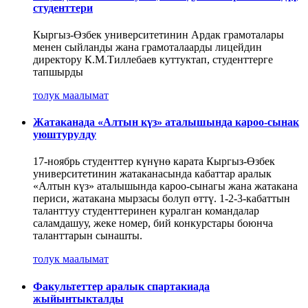
студенттери
Кыргыз-Өзбек университетинин Ардак грамоталары
менен сыйланды жана грамоталаарды лицейдин
директору К.М.Тиллебаев куттуктап, студенттерге
тапшырды
толук маалымат
Жатаканада «Алтын күз» аталышында кароо-сынак
уюштурулду
17-ноябрь студенттер күнүнө карата Кыргыз-Өзбек
университетинин жатаканасында кабаттар аралык
«Алтын күз» аталышында кароо-сынагы жана жатакана
периси, жатакана мырзасы болуп өттү. 1-2-3-кабаттын
таланттуу студенттеринен куралган командалар
саламдашуу, жеке номер, бий конкурстары боюнча
таланттарын сынашты.
толук маалымат
Факультеттер аралык спартакиада
жыйынтыкталды