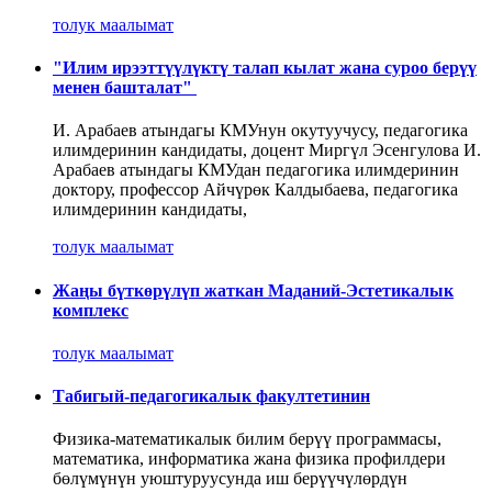
толук маалымат
"Илим ирээттүүлүктү талап кылат жана суроо берүү
менен башталат"
И. Арабаев атындагы КМУнун окутуучусу, педагогика
илимдеринин кандидаты, доцент Миргүл Эсенгулова И.
Арабаев атындагы КМУдан педагогика илимдеринин
доктору, профессор Айчүрөк Калдыбаева, педагогика
илимдеринин кандидаты,
толук маалымат
Жаңы бүткөрүлүп жаткан Маданий-Эстетикалык
комплекс
толук маалымат
Табигый-педагогикалык факултетинин
Физика-математикалык билим берүү программасы,
математика, информатика жана физика профилдери
бөлүмүнүн уюштуруусунда иш берүүчүлөрдүн