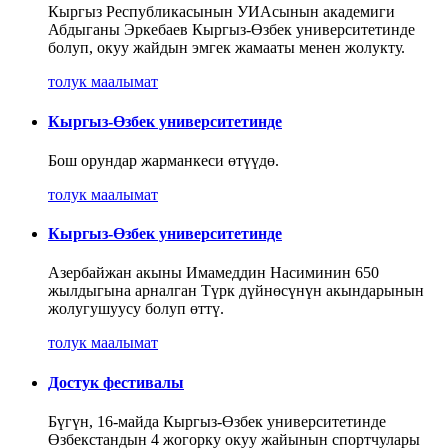
Кыргыз Республикасынын УИАсынын академиги
Абдыганы Эркебаев Кыргыз-Өзбек университетинде
болуп, окуу жайдын эмгек жамааты менен жолукту.
толук маалымат
Кыргыз-Өзбек университетинде
Бош орундар жарманкеси өтүүдө.
толук маалымат
Кыргыз-Өзбек университетинде
Азербайжан акыны Имамеддин Насиминин 650
жылдыгына арналган Түрк дүйнөсүнүн акындарынын
жолугушуусу болуп өттү.
толук маалымат
Достук фестивалы
Бүгүн, 16-майда Кыргыз-Өзбек университетинде
Өзбекстандын 4 жогорку окуу жайынын спортчулары