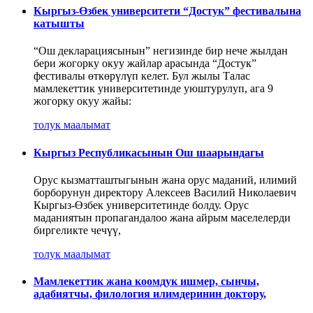
Кыргыз-Өзбек университети “Достук” фестивалына
катышты
“Ош декларациясынын” негизинде бир нече жылдан
бери жогорку окуу жайлар арасында “Достук”
фестивалы өткөрүлүп келет. Бул жылы Талас
мамлекеттик университетинде уюштурулуп, ага 9
жогорку окуу жайы:
толук маалымат
Кыргыз Республикасынын Ош шаарындагы
Орус кызматташтыгынын жана орус маданий, илимий
борборунун директору Алексеев Василий Николаевич
Кыргыз-Өзбек университетинде болду. Орус
маданиятын пропагандалоо жана айрым маселелерди
биргеликте чечүү,
толук маалымат
Мамлекеттик жана коомдук ишмер, сынчы,
адабиятчы, филология илимдеринин доктору,