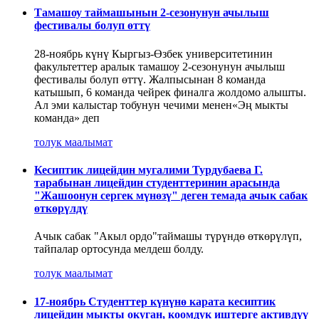
Тамашоу таймашынын 2-сезонунун ачылыш
фестивалы болуп өттү
28-ноябрь күнү Кыргыз-Өзбек университетинин
факультеттер аралык тамашоу 2-сезонунун ачылыш
фестивалы болуп өттү. Жалпысынан 8 команда
катышып, 6 команда чейрек финалга жолдомо алышты.
Ал эми калыстар тобунун чечими менен«Эң мыкты
команда» деп
толук маалымат
Кесиптик лицейдин мугалими Турдубаева Г.
тарабынан лицейдин студенттеринин арасында
"Жашоонун сергек мүнөзү" деген темада ачык сабак
өткөрүлдү
Ачык сабак "Акыл ордо"таймашы түрүндө өткөрүлүп,
тайпалар ортосунда мелдеш болду.
толук маалымат
17-ноябрь Студенттер күнүнө карата кесиптик
лицейдин мыкты окуган, коомдук иштерге активдүү