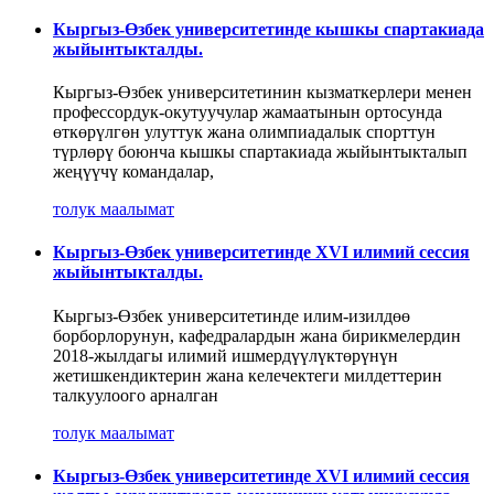
Кыргыз-Өзбек университетинде кышкы спартакиада
жыйынтыкталды.
Кыргыз-Өзбек университетинин кызматкерлери менен
профессордук-окутуучулар жамаатынын ортосунда
өткөрүлгөн улуттук жана олимпиадалык спорттун
түрлөрү боюнча кышкы спартакиада жыйынтыкталып
жеңүүчү командалар,
толук маалымат
Кыргыз-Өзбек университетинде XVI илимий сессия
жыйынтыкталды.
Кыргыз-Өзбек университетинде илим-изилдөө
борборлорунун, кафедралардын жана бирикмелердин
2018-жылдагы илимий ишмердүүлүктөрүнүн
жетишкендиктерин жана келечектеги милдеттерин
талкуулоого арналган
толук маалымат
Кыргыз-Өзбек университетинде XVI илимий сессия