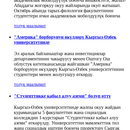
академиялык мобилдүүлүк боюнча Бишкектеги, Жалал-
Абаддагы жогоркуу окуу жайларында окуп жатышат.
Октябрь айында тарых-филология факультетинин
студенттери ички академиялык мобилдүүлүк боюнча
толук маалымат
"Америка" борборунун өкүлдөрү Кыргыз-Өзбек
университетинде
Эл аралык байланыштар жана инвестициялар
департаментинин чакыруусу менен Оштогу Ош
облустук китепканасында жайгашкан "Америка"
борборунун өкүлдөрү Кыргыз-Өзбек университетинин
студенттери менен жолугушуу өткөрдү.
толук маалымат
"Студенттикке кабыл алуу аземи" болуп өттү
Кыргыз-Өзбек университетинде жалпы окуу жайдын
курамындагы 5 факультеттин жана социалдык
колледждин 1-курстарын "Студенттикке кабыл алуу
аземи" өткөрүлдү. Университеттин мамлекеттик тил
жана социалдык иштери боюнча проректору Сыргак