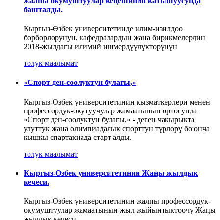
жалпы окумуштуулар кеңешинин катышуусунда
башталды.
Кыргыз-Өзбек университетинде илим-изилдөө
борборлорунун, кафедралардын жана бирикмелердин
2018-жылдагы илимий ишмердүүлүктөрүнүн
толук маалымат
«Спорт ден-соолуктун булагы,»
Кыргыз-Өзбек университетинин кызматкерлери менен
профессордук-окутуучулар жамаатынын ортосунда
«Спорт ден-соолуктун булагы,» - деген чакырыкта
улуттук жана олимпиадалык спорттун түрлөрү боюнча
кышкы спартакиада старт алды.
толук маалымат
Кыргыз-Өзбек университетинин Жаңы жылдык
кечеси.
Кыргыз-Өзбек университетинин жалпы профессордук-
окумуштуулар жамаатынын жыл жыйынтыктоочу Жаңы
жылдык кечеси.