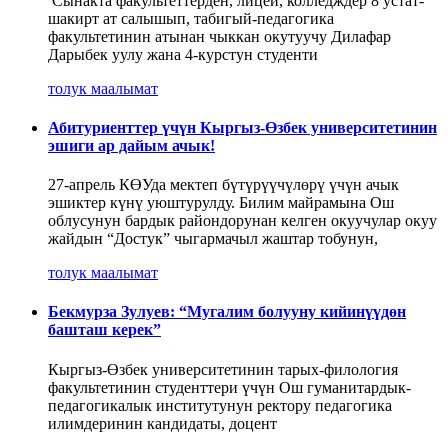
Сынакта факультеттерден, лицей, колледждер 8 устат-
шакирт ат салышып, табигый-педагогика
факультетинин атынан чыккан окутуучу Дилафар
Дарыбек уулу жана 4-курстун студенти
толук маалымат
Абитуриенттер үчүн Кыргыз-Өзбек университетинин
эшиги ар дайым ачык!
27-апрель КӨУда мектеп бүтүрүүчүлөрү үчүн ачык
эшиктер күнү уюштурулду. Билим майрамына Ош
облусунун бардык райондорунан келген окуучулар окуу
жайдын “Достук” чыгармачыл жаштар тобунун,
толук маалымат
Бекмурза Зулуев: “Мугалим болууну кийинүүдөн
башташ керек”
Кыргыз-Өзбек университетинин тарых-филология
факультетинин студенттери үчүн Ош гуманитардык-
педагогикалык институтунун ректору педагогика
илимдеринин кандидаты, доцент