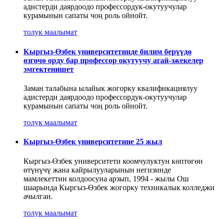
адистерди даярдоодо профессордук-окутуучулар
курамынын сапаты чоң роль ойнойт.
толук маалымат
Кыргыз-Өзбек университетинде билим берүүдө
өзгөчө орду бар профессор окутуучу агай-эжекелер
эмгектенишет
Заман талабына ылайык жогорку квалификациялуу
адистерди даярдоодо профессордук-окутуучулар
курамынын сапаты чоң роль ойнойт.
толук маалымат
Кыргыз-Өзбек университетине 25 жыл
Кыргыз-Өзбек университети коомчулуктун көптөгөн
өтүнүчү жана кайрылууларынын негизинде
мамлекеттин колдоосуна арзып, 1994 - жылы Ош
шаарында Кыргыз-Өзбек жогорку техникалык колледжи
ачылган.
толук маалымат