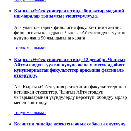
Кыргыз-Өзбек университетинде бир катар маданий
иш-чаралар тынымсыз уюштурулууда.
Ага улай эле тарых-филология факультетинин англис
филологиясы кафедрасы Чыңгыз Айтматовдун туулган
күнүнө жана 90 жылдыгына карата
толук маалымат
Кыргыз-Өзбек университетинде 12-декабрь Чыңгыз
Айтматовдун туулган күнүнө жана улуттук адабият
күнүнөарналган факультеттер арасында фестиваль
өткөрүлдү.
Ага Кыргыз-Өзбек университетинин факультеттеринен
катышкан студенттер, Чыңгыз Айтматовдун
чыгармаларынан үзүндүлөрдү көрсөтүп, обондуу ырлар
менен коштолду.
толук маалымат
Кесиптик лицейде кезектеги ачык сабакты окутуучу