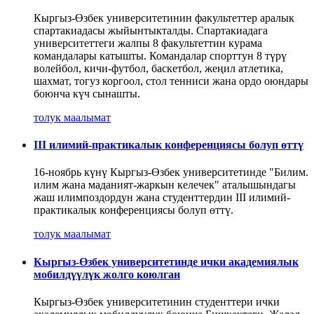
Кыргыз-Өзбек университетинин факультеттер аралык
спартакиадасы жыйынтыкталды. Спартакиадага
университеттеги жалпы 8 факультеттин курама
командалары катышты. Командалар спорттун 8 түрү
волейбол, кичи-футбол, баскетбол, жеңил атлетика,
шахмат, тогуз коргоол, стол тенниси жана ордо оюндары
боюнча күч сынашты.
толук маалымат
III илимий-практикалык конференциясы болуп өттү
16-ноябрь күнү Кыргыз-Өзбек университетинде "Билим.
илим жана маданият-жаркын келечек" аталышындагы
жаш илимпоздордун жана студенттердин III илимий-
практикалык конференциясы болуп өттү.
толук маалымат
Кыргыз-Өзбек университетинде ички академиялык
мобилдүүлүк жолго коюлган
Кыргыз-Өзбек университетинин студенттери ички