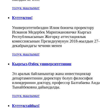
толук маалымат
Куттуктоо!
Университетибиздин Илим боюнча проректору
Исманов Медербек Марипжановичке Кыргыз
Республикасынын Жогорку аттестациялык
комиссиясынын Президиумунун 2018-жылдын 27-
декабрындагы чечими менен
толук маалымат
Кыргыз-Өзбек университетинин
Эл аралык байланыштар жана инвестициялар
департаментинин директору болуп философия
илимдеринин доктору, профессор Балтабаева Аида
Тынайбековна дайындалды.
толук маалымат
Куттуктайбыз!