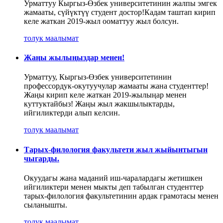
Урматтуу Кыргыз-Өзбек университетинин жалпы эмгек
жамааты, сүйүктүү студент достор!Кадам таштап кирип
келе жаткан 2019-жыл ооматтуу жыл болсун.
толук маалымат
Жаңы жылыңыздар менен!
Урматтуу, Кыргыз-Өзбек университетинин
профессордук-окутуучулар жамааты жана студенттер!
Жаңы кирип келе жаткан 2019-жылыңар менен
куттуктайбыз! Жаңы жыл жакшылыктарды,
ийгиликтерди алып келсин.
толук маалымат
Тарых-филология факультети жыл жыйынтыгын
чыгарды.
Окуудагы жана маданий иш-чаралардагы жетишкен
ийгиликтери менен мыкты деп табылган студенттер
тарых-филология факультетинин ардак грамотасы менен
сыланышты.
толук маалымат