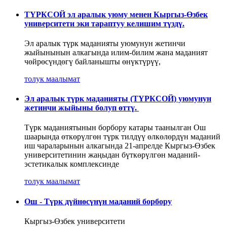
ТҮРКСОЙ эл аралык уюму менен Кыргыз-Өзбек
университети эки тараптуу келишим түздү.
Эл аралык түрк маданияты уюмунун жетинчи
жыйынынын алкагында илим-билим жана маданият
чөйрөсүндөгү байланышты өнүктүрүү,
толук маалымат
Эл аралык түрк маданияты (ТҮРКСОЙ) уюмунун
жетинчи жыйыны болуп өттү.
Түрк маданиятынын борбору катары таанылган Ош
шаарында өткөрүлгөн түрк тилдүү өлкөлөрдүн маданий
иш чараларынын алкагында 21-апрелде Кыргыз-Өзбек
университетинин жаңыдан бүткөрүлгөн маданий-
эстетикалык комплексинде
толук маалымат
Ош - Түрк дүйнөсүнүн маданий борбору
Кыргыз-Өзбек университети