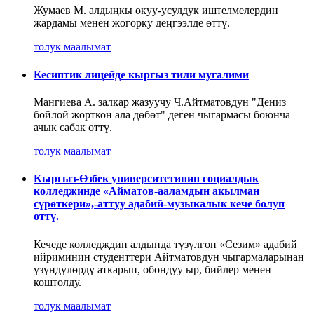
Жумаев М. алдыңкы окуу-усулдук иштелмелердин
жардамы менен жогорку деңгээлде өттү.
толук маалымат
Кесиптик лицейде кыргыз тили мугалими
Мангиева А. залкар жазуучу Ч.Айтматовдун "Дениз
бойлой жорткон ала дөбөт" деген чыгармасы боюнча
ачык сабак өттү.
толук маалымат
Кыргыз-Өзбек университетинин социалдык
колледжинде «Айматов-ааламдын акылман
сүрөткери»,-аттуу адабий-музыкалык кече болуп
өттү.
Кечеде колледждин алдында түзүлгөн «Сезим» адабий
ийриминин студенттери Айтматовдун чыгармаларынан
үзүндүлөрдү аткарып, обондуу ыр, бийлер менен
коштолду.
толук маалымат