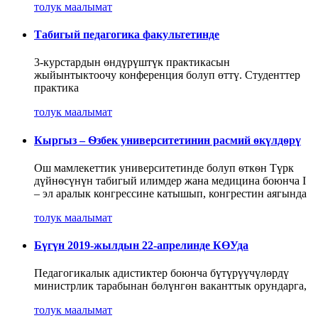
толук маалымат
Табигый педагогика факультетинде
3-курстардын өндүрүштүк практикасын
жыйынтыктоочу конференция болуп өттү. Студенттер
практика
толук маалымат
Кыргыз – Ѳзбек университетинин расмий ѳкүлдѳрү
Ош мамлекеттик университетинде болуп ѳткѳн Түрк
дүйнѳсүнүн табигый илимдер жана медицина боюнча I
– эл аралык конгрессине катышып, конгрестин аягында
толук маалымат
Бүгүн 2019-жылдын 22-апрелинде КӨУда
Педагогикалык адистиктер боюнча бүтүрүүчүлөрдү
министрлик тарабынан бөлүнгөн ваканттык орундарга,
толук маалымат