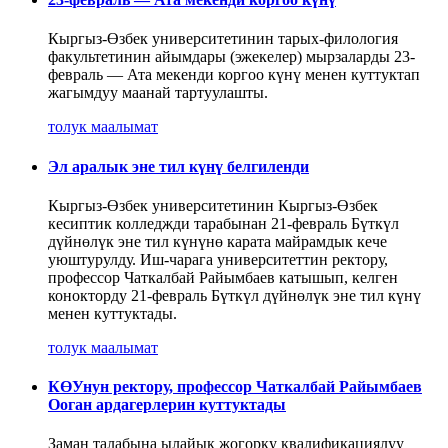
Кыргыз-Өзбек университетинин тарых-филология
факультетинин айымдары (эжекелер) мырзаларды 23-
февраль — Ата мекенди коргоо күнү менен куттуктап
жагымдуу маанай тартуулашты.
толук маалымат
Эл аралык эне тил күнү белгиленди
Кыргыз-Өзбек университетинин Кыргыз-Өзбек
кесиптик колледжди тарабынан 21-февраль Бүткүл
дүйнөлүк эне тил күнүнө карата майрамдык кече
уюштурулду. Иш-чарага университеттин ректору,
профессор Чаткалбай Райымбаев катышып, келген
конокторду 21-февраль Бүткүл дүйнөлүк эне тил күнү
менен куттуктады.
толук маалымат
КӨУнун ректору, профессор Чаткалбай Райымбаев
Ооган ардагерлерин куттуктады
Заман талабына ылайык жогорку квалификациялуу