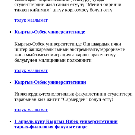
студенттердин жыл сайын өтүүчү "Менин биринчи
тиккен кийимим" аттуу көргөзмөсү болуп өттү.
толук маалымат
Кыргыз-Өзбек университетинде
Кыргыз-Өзбек университетинде Ош шаардык ички
иштер башкармалыгынын экстремизмге,терроризмге
жана мыйзамсыз миграцияга каршы аракеттенүү
бөлүмүнөн милициянын полковниги
толук маалымат
Кыргыз-Өзбек университетинин
Инженердик-технологиялык факультетинин студенттери
тарабынан кыз-жигит "Сармерден" болуп өттү!
толук маалымат
1-апрель күнү Кыргыз-Өзбек университетинин
тарых-филология факультетинде