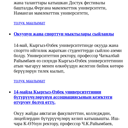
жана таланттары катышкан Достук фестивалы
башталды.Фергана мамлекеттик университети,
Наманган мамлекеттик университети,
толук маалымат
Окуунун жана спорттун мыктылары сыйланды
14-май, Кыргыз-Өзбек университетинде окууда жана
спортто ийгилик жараткан студенттерди сыйлоо аземи
болду. Университеттин ректору, профессор Чаткалбай
Райымбаев өз сөзүндө Кыргыз-Өзбек университетинин
атын чыгаруу менен өлкөбүздүн желегин бийик көтөрө
берүүлөрүн тилек кылып,
толук маалымат
14-майда Кыргыз-Өзбек университетинин
бүтүрүүчүлөрүнүн ассоциациясынын кезектеги
отуруму болуп өттү.
Окуу жайды аяктаган факультеттин, колледждин,
лицейлердин бүтүрүүчүлөрү келип катышышты. Иш-
чара К-ӨУнун ректору, профессор Ч.К.Райымбаев,