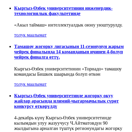
Кыргыз-Өзбек университетинин инженердик-
технологиялык факультетинде
«Акыл таймаш» интеллектуалдык оюну уюштурулду.
толук маалымат
Тамашоу жогорку лигасынын 11-сезонунун жарым
чейрек финалында 14 команданын ичинен 4-болуп
чейрек финалга өттү.
Кыргыз-Өзбек университетинин «Торнадо» тамашоу
командасы Бишкек шаарында болуп өткөн
толук маалымат
Кыргыз-Өзбек университетинде жогорку окуу
жайлар арасында илимий-чыгармачылык сүрөт
конкурсу өткөрүлдү
4-декабрь күнү Кыргыз-Өзбек университетинде
кылымдын улуу жазуучусу Ч.Айтматовдун 90
жылдыгына арналган түштүк регионундагы жогорку