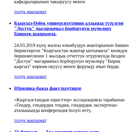
кафедраларынын чакыруусу менен
толук маалымат
Кыргыз-Өзбек университетинин алдында түзүлгөн
"Достук" чыгармачыл борборунун мүчөлөрү
Бишкек шаарында.
24.03.2019 күнү жалпы өлкөбүздүн жаштарынын башын
бириктирген "Кыргызстан жаштар ынтымагы" коомдук
бирикмесинин 1 жылдык отчеттук отурумунда биздин
"Достук" чыгармачыл борборунун мүчөлөрү "Бирик
кыргыз" көркөм окуусу менен форумду ачып берди.
толук маалымат
Юридика-бажы факультетинде
«Кыргызстандын юристтер» ассоциациясы тарабынан
«Гендер, гендердик теңдик, гендердик экспертиза»
аталышында конференция болуп өттү.
толук маалымат
23-февраль — Ата мекенди коргоо күнү