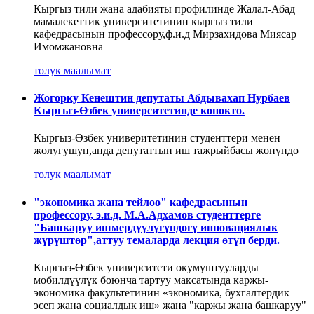
Кыргыз тили жана адабияты профилинде Жалал-Абад
мамалекеттик университетинин кыргыз тили
кафедрасынын профессору,ф.и.д Мирзахидова Миясар
Имомжановна
толук маалымат
Жогорку Кенештин депутаты Абдывахап Нурбаев
Кыргыз-Өзбек университетинде конокто.
Кыргыз-Өзбек универитетинин студенттери менен
жолугушуп,анда депутаттын иш тажрыйбасы жөнүндө
толук маалымат
"экономика жана тейлөө" кафедрасынын
профессору, э.и.д. М.А.Адхамов студенттерге
"Башкаруу ишмердүүлүгүндөгү инновациялык
жүрүштөр",аттуу темаларда лекция өтүп берди.
Кыргыз-Өзбек университети окумуштууларды
мобилдүүлүк боюнча тартуу максатында каржы-
экономика факультетинин «экономика, бухгалтердик
эсеп жана социалдык иш» жана "каржы жана башкаруу"