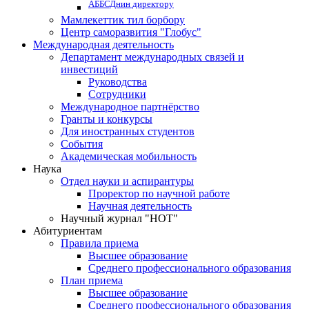
АББСДнин директору
Мамлекеттик тил борбору
Центр саморазвития "Глобус"
Международная деятельность
Департамент международных связей и
инвестиций
Руководства
Сотрудники
Международное партнёрство
Гранты и конкурсы
Для иностранных студентов
События
Академическая мобильность
Наука
Отдел науки и аспирантуры
Проректор по научной работе
Научная деятельность
Научный журнал "НОТ"
Абитуриентам
Правила приема
Высшее образование
Среднего профессионального образования
План приема
Высшее образование
Среднего профессионального образования