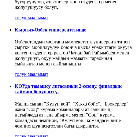
бүтүрүүчүлөр, ата-энелер жана студенттер менен
жолугушуусу болуп,
толук маалымат
Кыргыз-Өзбек университетинде
Өзбекстандын Фергана мамлекеттик университетинен
сырткы мобилдүүлүк боюнча кыска убакыттагы окууга
келген студенттер ректор Чаткалбай Райымбаев менен
жолугушуп, окуу жайдын жамааты тарабынан
сыйлыктар менен сыйланышты.
толук маалымат
КӨУда тамашоу лигасынын 2-сезону, финалдык
таймаш болуп өттү.
Жалпысынан "Күлүп кой", "Ха-ха бойс", "Брокерлер"
жана "Соц" курама командалары ат салышып,
натыйжада аз гана айырма менен "Соц" курама
командасы чемпион, "Күлүп кой" командасы вице-
чемпиондук деңгээлди багындырышты.
толук маалымат