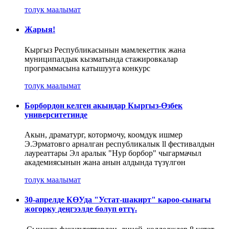
толук маалымат
Жарыя!
Кыргыз Республикасынын мамлекеттик жана
муниципалдык кызматында стажировкалар
программасына катышууга конкурс
толук маалымат
Борбордон келген акындар Кыргыз-Өзбек
университетинде
Акын, драматург, котормочу, коомдук ишмер
Э.Эрматовго арналган республикалык ll фестивалдын
лауреаттары Эл аралык "Нур борбор" чыгармачыл
академиясынын жана анын алдында түзүлгөн
толук маалымат
30-апрелде КӨУда "Устат-шакирт" кароо-сынагы
жогорку деңгээлде болуп өттү.