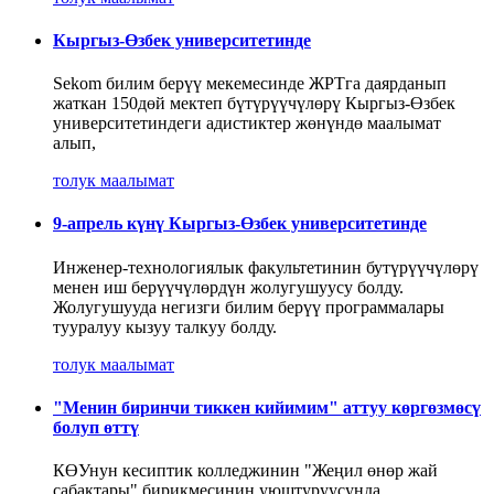
Кыргыз-Өзбек университетинде
Sekom билим берүү мекемесинде ЖРТга даярданып
жаткан 150дөй мектеп бүтүрүүчүлөрү Кыргыз-Өзбек
университетиндеги адистиктер жөнүндө маалымат
алып,
толук маалымат
9-апрель күнү Кыргыз-Өзбек университетинде
Инженер-технологиялык факультетинин бутүрүүчүлөрү
менен иш берүүчүлөрдүн жолугушуусу болду.
Жолугушууда негизги билим берүү программалары
тууралуу кызуу талкуу болду.
толук маалымат
"Менин биринчи тиккен кийимим" аттуу көргөзмөсү
болуп өттү
КӨУнун кесиптик колледжинин "Жеңил өнөр жай
сабактары" бирикмесинин уюштуруусунда