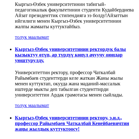
Кыргыз-Өзбек университетинин табигый-
педагогикалык факультетинин студенти Кудайбердиева
Айзат президенттик стипендияга ээ болду!Айзаттын
ийгилиги менен Кыргыз-Өзбек университетинин
жалпы жамааты куттуктайбыз.
толук маалымат
Кыргыз-Өзбек университетинин ректордук балы
кызыктуу өтүп, ар түрдүү көңүл ачуучу оюндар
уюштурулду.
Университеттин ректору, профессор Чаткалбай
Райымбаев студенттерди келе жаткан Жаны жылы
менен куттуктап, окууда жана маданий-массалык
иштерде мыкты деп табылган студенттирди
университеттин Ардак грамотасы менен сыйлады.
толук маалымат
Кыргыз-Өзбек университетинин ректору, э.и.д.,
профессор Райымбаев Чаткалбай Кенейбаевичтин
жаңы жылдык куттуктоосу!