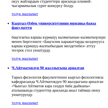
окуу жайлардын студенттери арасында илимий-
чыгармачылык сүрөт конкурсу болду.
толук маалымат
Кыргыз-Өзбек университетинин юридика-бажы
факультети
баңгизатка каршы күрөшүү кызматынын кызматкерлери
менен биргеликте «Баңгилик каражаттарды колдонууга
каршы күрөшүү-жалпыбыздын милдетибиз» аттуу
тегерек стол уюштурду.
толук маалымат
Ч.Айтматовдун 90 жылдыгына арналган
Тарых-филология факультетинин кыргыз филологиясы
кафедрасында Ч.Айтматовдун 90 жылдыгына арналган
«Чынгыз Айтматов кара сөздүн баба дыйканы»
аталышында студенттер арасында акыл таймаш оюну
уюштурулду.
толук маалымат