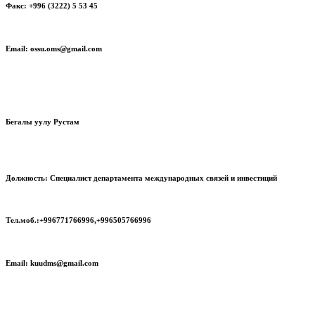
Факс: +996 (3222) 5 53 45
Email: ossu.oms@gmail.com
Бегалы уулу Рустам
Должность: Специалист департамента международных связей и инвестиций
Тел.моб.:+996771766996,+996505766996
Email: kuudms@gmail.com