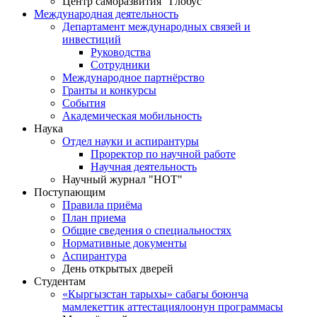
Центр саморазвития "Глобус"
Международная деятельность
Департамент международных связей и
инвестиций
Руководства
Сотрудники
Международное партнёрство
Гранты и конкурсы
События
Академическая мобильность
Наука
Отдел науки и аспирантуры
Проректор по научной работе
Научная деятельность
Научный журнал "НОТ"
Поступающим
Правила приёма
План приема
Общие сведения о специальностях
Нормативные документы
Аспирантура
День открытых дверей
Студентам
«Кыргызстан тарыхы» сабагы боюнча
мамлекеттик аттестациялоонун программасы