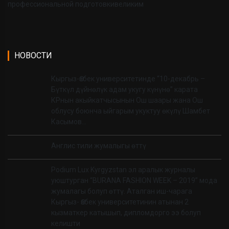
профессиональной подготовки
великим
НОВОСТИ
Кыргыз-Өзбек университетинде “10-декабрь –
Бүткүл дүйнөлүк адам укугу күнүнө” карата
КРнын акыйкатчысынын Ош шаары жана Ош
облусу боюнча ыйгарым укуктуу өкүлү Шамбет
Касымов…
Англис тили жумалыгы өттү
Podium Lux Kyrgyzstan эл аралык журналы
уюштурган “BURANA FASHION WEEK – 2019” мода
жумалагы болуп өттү. Аталган иш-чарага
Кыргыз- Өзбек университетинин атынан 2
кызматкер катышып, дипломдорго ээ болуп
келишти