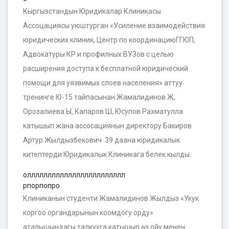
Кыргызстандын Юридикалар Клиникасы
Ассоцациясы уюштурган «Усиление взаимодействия
юридических клиник, Центр по координациюГГЮП,
Адвокатуры КР и профилных ВУЗов с целью
расширения доступа к бесплатной юридический
помощи для уязвимых слоев населения» аттуу
тренинге Ю-15 тайпасынан Жамалидинов Ж,
Орозалиева Ы, Капаров Ш, Юсупов Рахматулла
катышып жана ассосациянын директору Бакиров
Артур Жылдызбекович 39 даана юридикалык
китептерди Юридикалык Клиникага белек кылды.
олллллллллллллллллллллллл
рпорпопро
Клиниканын студенти Жамалидинов Жылдыз «Укук
коргоо органдарынын коомдогу орду»
аталышындагы талкууга катышып өз ойу менен