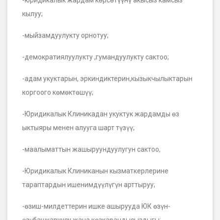
-юридикалык жардам көрсөтүүнү акысыз камсыз
кылуу;
-мыйзамдуулукту орнотуу;
-демократиялуулукту ,гумандуулукту сактоо;
-адам укуктарын, эркиндиктерин,кызыкчылыктарын
коргоого көмөктөшүү;
-Юридикалык Клиникадан укуктук жардамды өз
ыктыяры менен алууга шарт түзүү;
-маалыматтын жашыруундуулугун сактоо,
-Юридикалык Клиниканын кызматкерлерине
тараптардын ишенимдүүлүгүн арттыруу;
-өзиш-милдеттерин ишке ашырууда ЮК өзүн-