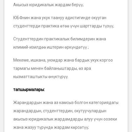
Акысыз юридикалык жардам берүү;
ЮБФнин жана укук таануу адистигинде окууган
студенттерди практика өтөө үчүн шарттарды түзүү;
Студенттердин практикалык билимдерин жана
илимий-изилдөө иштерин өркүндөтүү ;
Мекеме, ишкана, уюмдар жана бардык укук коргоо
тармагы менен байланыштарды, өз ара
кызматташтыкты өнүктүрүү.
тапшырмалары:
Жарандардын жана аз камсыз болгон категориядагы
жарандардын, студенттердин, окутуучулардын
акысыз юридикалык жардамдарды алуу үчүн оозеки
жана жазуу түрүндө жардам көрсөтүү;