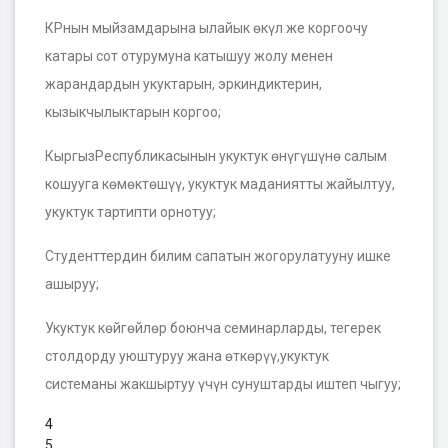
КРнын мыйзамдарына ылайык өкүл же коргоочу
катары сот отурумуна катышуу жолу менен
жарандардын укуктарын, эркиндиктерин,
кызыкчылыктарын коргоо;
КыргызРеспубликасынын укуктук өнүгүшүнө салым
кошууга көмөктөшүү, укуктук маданиятты жайылтуу,
укуктук тартипти орнотуу;
Студенттердин билим сапатын жогорулатууну ишке
ашыруу;
Укуктук көйгөйлөр боюнча семинарларды, тегерек
столдорду уюштуруу жана өткөрүү,укуктук
системаны жакшыртуу үчүн сунуштарды иштеп чыгуу;
4
5