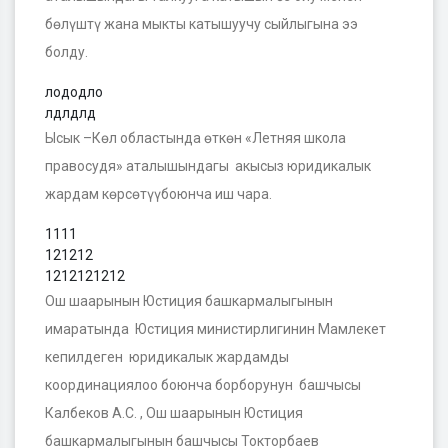
бөлүштү жана мыкты катышуучу сыйлыгына ээ
болду.
лододло
лдлдлд
Ысык –Көл областында өткөн «Летняя школа
правосудя» аталышындагы акысыз юридикалык
жардам көрсөтүүбоюнча иш чара.
1111
121212
1212121212
Ош шаарынын Юстиция башкармалыгынын
имаратында Юстиция министирлигинин Мамлекет
кепилдеген юридикалык жардамды
координациялоо боюнча борборунун башчысы
Калбеков А.С. , Ош шаарынын Юстиция
башкармалыгынын башчысы Токторбаев