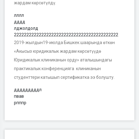
жардам көрсөтүлдү.
лллл
дддд
лджолдолд
222222222222222222222222222222222222222222
2019-жылдын19-июлда Бишкек шаарында өткөн
«Акысыз юридикалык жардам көрсөтүүдө
Юридикалык клиниканын орду» аталышындагы
практикалык конференцияга клиниканын
студенттери катышып сертификатка ээ болушту.
дддддддддл
пвав
рпппр