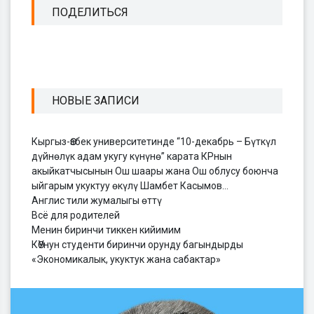
ПОДЕЛИТЬСЯ
НОВЫЕ ЗАПИСИ
Кыргыз-Өзбек университетинде “10-декабрь – Бүткүл
дүйнөлүк адам укугу күнүнө” карата КРнын
акыйкатчысынын Ош шаары жана Ош облусу боюнча
ыйгарым укуктуу өкүлү Шамбет Касымов…
Англис тили жумалыгы өттү
Всё для родителей
Менин биринчи тиккен кийимим
КӨУнун студенти биринчи орунду багындырды
«Экономикалык, укуктук жана сабактар»