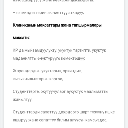
өзүбашкаруусу жана көзкарандысыздыгы;
– өз милдеттерин ак ниеттүү аткаруу;
Клиниканын максаттары жана тапшырмалары
максаты:
КР да мыйзамдуулукту, укуктук тартипти, укуктук
маданиятты өнүктүрүүгө көмөктөшүү;
Жарандардын укуктарын, эркиндик,
кызыкчылыктарын коргоо;
Студенттерге, окутуучуларг аукуктук маалыматты
жайылтуу;
Студенттерди сапаттуу даярдоого шарт түзүүнү ишке
ашыруу жана сапаттуу билим алуусун камсыздоо;