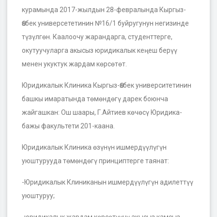
курамында 2017-жылдын 28-февралында Кыргыз-
Өзбек универсететинин №16/1 буйругунун негизинде
түзүлгөн. Каалоочу жарандарга, студенттерге,
окутуучуларга акысыз юридикалык кеңеш берүү
менен укуктук жардам көрсөтөт.
Юридикалык Клиника Кыргыз-Өзбек университетинин
башкы имаратында төмөндөгү дарек боюнча
жайгашкан: Ош шаары, Г.Айтиев көчөсү Юридика-
бажы факультети 201-каана.
Юридикалык Клиника өзүнүн ишмердүүлүгүн
уюштурууда төмөндөгү принциптерге таянат:
-Юридикалык Клиниканын ишмердүүлүгүн адилеттүү
уюштуруу;