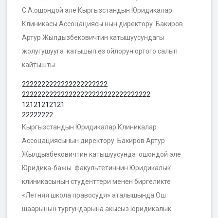
С.А.ошондой эле Кыргызстандын Юридикалар
Клиникасы Ассоцациясы нын директору Бакиров
Артур Жылдызбековичтин катышуусундагы
жолугушууга катышып өз ойлорун ортого салып
кайтышты.
2222222222222222222222
222222222222222222222222222222222
12121212121
22222222
Кыргызстандын Юридикалар Клиникалар
Ассоцациясынын директору Бакиров Артур
Жылдызбековичтин катышуусунда ошондой эле
Юридика-бажы факультетиннин Юридикалык
клиникасынын студенттери менен биргеликте
«Летняя школа правосудя» аталышында Ош
шаарынын тургундарына акысыз юридикалык