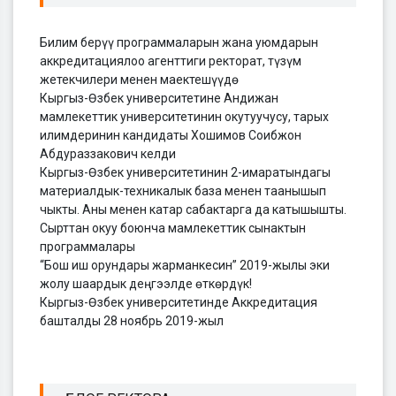
Билим берүү программаларын жана уюмдарын
аккредитациялоо агенттиги ректорат, түзүм
жетекчилери менен маектешүүдө
Кыргыз-Өзбек университетине Андижан
мамлекеттик университетинин окутуучусу, тарых
илимдеринин кандидаты Хошимов Соибжон
Абдураззакович келди
Кыргыз-Өзбек университетинин 2-имаратындагы
материалдык-техникалык база менен таанышып
чыкты. Аны менен катар сабактарга да катышышты.
Cырттан окуу боюнча мамлекеттик сынактын
программалары
“Бош иш орундары жарманкесин” 2019-жылы эки
жолу шаардык деңгээлде өткөрдүк!
Кыргыз-Өзбек университетинде Аккредитация
башталды 28 ноябрь 2019-жыл