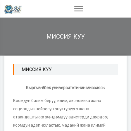
МИССИЯ КУУ
МИССИЯ КУУ
Кыргыз-Өзбек университетинин миссиясы
Коомдун билим берүү, илим, экономика жана
социалдык чөйрөсүн ѳнүктүрүүгѳ жана
атаандаштыкка жѳндѳмдүү адистерди даярдоо;
коомдун адеп-ахлактык, маданий жана илимий