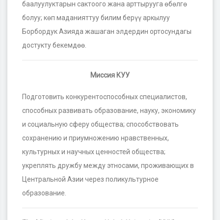
баалуулуктарын сактоого жана арттырууга ѳбѳлгѳ
болуу; кѳп маданияттуу билим берүү аркылуу
Борбордук Азияда жашаган элдердин ортосундагы
достукту бекемдѳѳ.
Миссия КУУ
Подготовить конкурентоспособных специалистов,
способных развивать образование, науку, экономику
и социальную сферу общества; способствовать
сохранению и приумножению нравственных,
культурных и научных ценностей общества;
укреплять дружбу между этносами, проживающих в
Центральной Азии через поликультурное
образование.