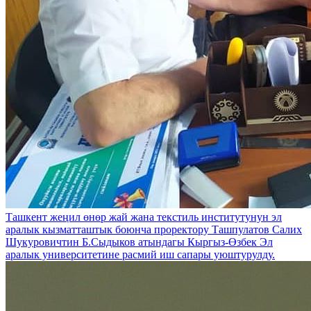
Ташкент жеңил өнөр жай жана текстиль институтунун эл
аралык кызматташтык боюнча проректору Ташпулатов Салих
Шукуровичтин Б.Сыдыков атындагы Кыргыз-Өзбек Эл
аралык университетине расмий иш сапары уюштурулду.