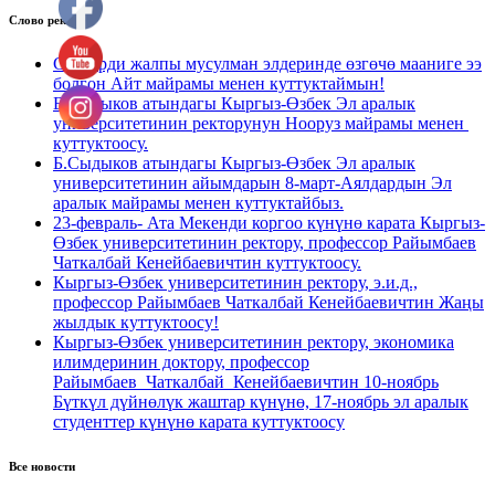
Слово ректора
Сиздерди жалпы мусулман элдеринде өзгөчө мааниге ээ
болгон Айт майрамы менен куттуктаймын!
Б.Сыдыков атындагы Кыргыз-Өзбек Эл аралык
университетинин ректорунун Нооруз майрамы менен
куттуктоосу.
Б.Сыдыков атындагы Кыргыз-Өзбек Эл аралык
университетинин айымдарын 8-март-Аялдардын Эл
аралык майрамы менен куттуктайбыз.
23-февраль- Ата Мекенди коргоо күнүнө карата Кыргыз-
Өзбек университетинин ректору, профессор Райымбаев
Чаткалбай Кенейбаевичтин куттуктоосу.
Кыргыз-Өзбек университетинин ректору, э.и.д.,
профессор Райымбаев Чаткалбай Кенейбаевичтин Жаңы
жылдык куттуктоосу!
Кыргыз-Өзбек университетинин ректору, экономика
илимдеринин доктору, профессор
Райымбаев_Чаткалбай_Кенейбаевичтин 10-ноябрь
Бүткүл дүйнөлүк жаштар күнүнө, 17-ноябрь эл аралык
студенттер күнүнө карата куттуктоосу
Все новости