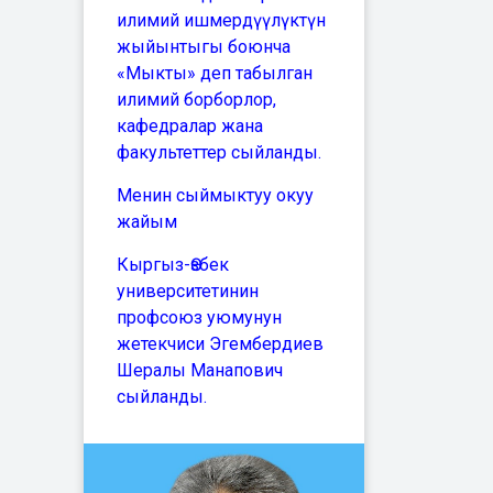
илимий ишмердүүлүктүн
жыйынтыгы боюнча
«Мыкты» деп табылган
илимий борборлор,
кафедралар жана
факультеттер сыйланды.
Менин сыймыктуу окуу
жайым
Кыргыз-Өзбек
университетинин
профсоюз уюмунун
жетекчиси Эгембердиев
Шералы Манапович
сыйланды.