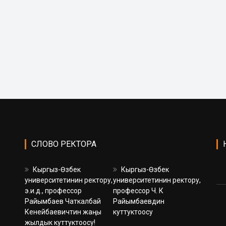
СЛОВО РЕКТОРА
Кыргыз-Өзбек
Кыргыз-Өзбек
университетинин ректору,
университетинин ректору,
э.и.д., профессор
профессор Ч. К
Райымбаев Чаткалбай
Райымбаевдин
Кенейбаевичтин жаңы
куттуктоосу
жылдык куттуктоосу!