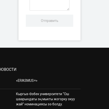
НОВОСТИ
«ERASMUS+»
Кыргыз-Өзбек университети “Ош
шаарындагы эң мыкты жогорку окуу
жай” номинациясы ээ болду.