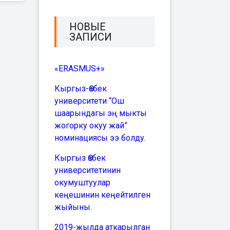
НОВЫЕ
ЗАПИСИ
«ERASMUS+»
Кыргыз-Өзбек
университети “Ош
шаарындагы эң мыкты
жогорку окуу жай”
номинациясы ээ болду.
Кыргыз Өзбек
университетинин
окумуштуулар
кеңешинин кеңейтилген
жыйыны.
2019-жылда аткарылган