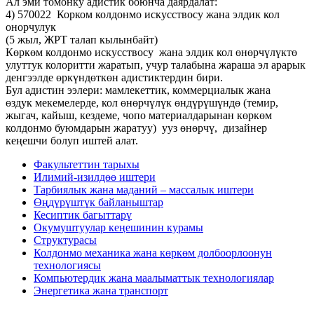
Ал эми томонку адистик боюнча даярдалат:
4) 570022 Корком колдонмо искусствосу жана элдик кол
онорчулук
(5 жыл, ЖРТ талап кылынбайт)
Көркөм колдонмо искусствосу жана элдик кол өнөрчүлүктө
улуттук колоритти жаратып, учур талабына жараша эл арарык
денгээлде өркүндөткөн адистиктердин бири.
Бул адистин ээлери: мамлекеттик, коммерциалык жана
өздук мекемелерде, кол өнөрчүлүк өндүрүшүндө (темир,
жыгач, кайыш, кездеме, чопо материалдарынан көркөм
колдонмо буюмдарын жаратуу) ууз өнөрчү, дизайнер
кеңешчи болуп иштей алат.
Факультеттин тарыхы
Илимий-изилдөө иштери
Тарбиялык жана маданий – массалык иштери
Өңдүрүштүк байланыштар
Кесиптик багыттарү
Окумуштуулар кеңешинин курамы
Структурасы
Колдонмо механика жана көркөм долбоорлоонун
технологиясы
Компьютердик жана маалыматтык технологиялар
Энергетика жана транспорт