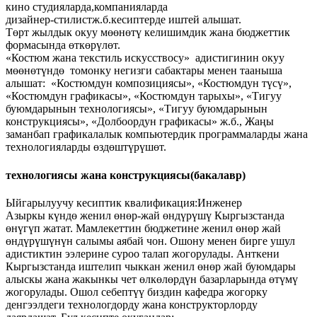
кино студияларда,компанияларда
дизайнер-стилистж.б.кесиптерде иштей алышат.
Төрт жылдык окуу мөөнөтү келишимдик жана бюджеттик
формасында өткөрүлөт.
«Костюм жана текстиль искусствосу» адистигинин окуу
мөөнөтүндө томонку негизги сабактары менен тааныша
алышат: «Костюмдун композициясы», «Костюмдун түсү»,
«Костюмдун графикасы», «Костюмдун тарыхы», «Тигуу
буюмдарынын технологиясы», «Тигуу буюмдарынын
конструкциясы», «Долбоордун графикасы» ж.б., Жаңы
заманбап графикалалык компьютердик программаларды жана
технологияларды өздөштүрүшөт.
технологиясы жана конструкциясы(бакалавр)
Ыйгарылуучу кесиптик квалификация:Инженер
Азыркы күндө женил өнөр-жай өндүрүшү Кыргызстанда
өнүгүп жатат. Мамлекеттин бюджетине женил өнөр жай
өндүрүшүнүн салымы аябай чон. Ошону менен бирге ушул
адистиктин ээлерине суроо талап жогорулады. Анткени
Кыргызстанда иштелип чыккан женил өнөр жай буюмдары
алыскы жана жакынкы чет өлкөлөрдүн базарларында өтүмү
жогорулады. Ошол себептүү биздин кафедра жогорку
денгээлдеги технологдорду жана конструкторлорду