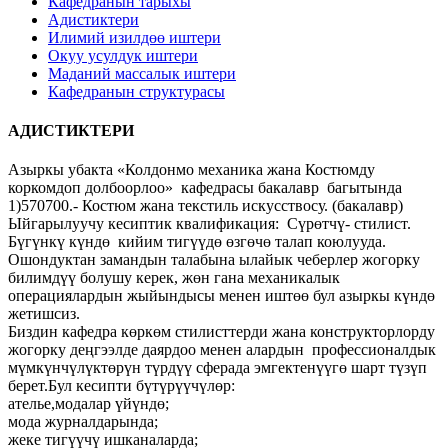
Кафедранын тарыхы
Адистиктери
Илимий изилдөө иштери
Окуу усулдук иштери
Маданий массалык иштери
Кафедранын структурасы
АДИСТИКТЕРИ
Азыркы убакта «Колдонмо механика жана Костюмду
коркомдоп долбоорлоо» кафедрасы бакалавр багытында
1)570700.- Костюм жана текстиль искусствосу. (бакалавр)
Ыйгарылуучу кесиптик квалификация: Сүрөтчү- стилист.
Бүгүнкү күндө кийим тигүүдө өзгөчө талап коюлууда.
Ошондуктан замандын талабына ылайык чеберлер жогорку
билимдүү болушу керек, жөн гана механикалык
операциялардын жыйындысы менен иштөө бул азыркы күндө
жетишсиз.
Биздин кафедра көркөм стилисттерди жана конструкторлорду
жогорку деңгээлде даярдоо менен алардын профессионалдык
мүмкүнчүлүктөрүн түрдүү сферада эмгектенүүгө шарт түзүп
берет.Бул кесипти бүтүрүүчүлөр:
ателье,модалар үйүндө;
мода журналдарында;
жеке тигүүчү ишканаларда;