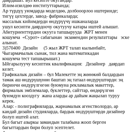
даярдашат. Бул кесипте окугандар:
Илим-изилдөө институттарында;
Ар түрдүү уюмдарда моделдөө, долбооорлоо иштеринде;
тигүү цехтерде, завод- фабрикаларда;
массалык кийимдерди өндүрүүчү ишканаларда
ушул кесипти даярдоочу окутуучу катары иштей алышат.
Абитуриенттердин окууга тапшырууда ЖРТ менен
кошумча «Сурот» сабагынан экзамендин результаттары эске
алынат.
3)570400 Дизайн (5 жыл ЖРТ талап кылынбайт,
Чыгармачылык сынак, тил жана математикадан
кошумча тест тапшырышат.)
Ыйгарылуучу кесиптик квалификация: Дизайнер даярдап
келет.
Графикалык дизайн – бул Малекетте эң жөнөкөй балдардын
тамак аш өндүрүшүнөн баштап эң татаал өндүрүштөрдө: эң
биринчи өндүрүлгөгөн буюмуна рекламалык макеттер,
фирмалык эмблемалар, буклеттер, сайттар, өндөрүлгөн
буюмдун кооздугу жана аларды ар дайым жаңылап туруу
керек.
Алар: - полиграфияларда, жарнамалык агенстволордо, ар
кандай дизайн студияларда, бардык өндүрүштөрдө дизайнер
болуп иштей алат.
Бул багыт азыркы замандын талабына жооп берген
багыттардын бири болуп эсептелет.