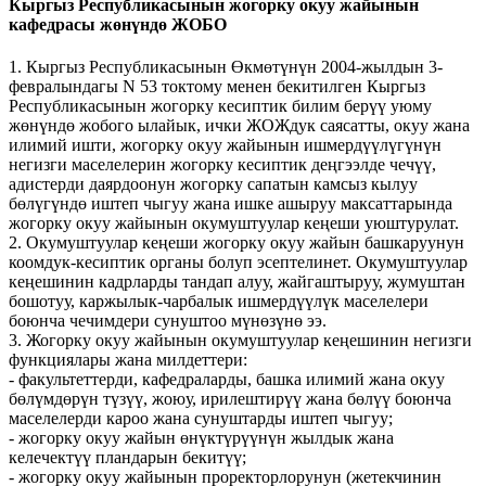
Кыргыз Республикасынын жогорку окуу жайынын
кафедрасы жөнүндө ЖОБО
1. Кыргыз Республикасынын Өкмөтүнүн 2004-жылдын 3-
февралындагы N 53 токтому менен бекитилген Кыргыз
Республикасынын жогорку кесиптик билим берүү уюму
жөнүндө жобого ылайык, ички ЖОЖдук саясатты, окуу жана
илимий ишти, жогорку окуу жайынын ишмердүүлүгүнүн
негизги маселелерин жогорку кесиптик деңгээлде чечүү,
адистерди даярдоонун жогорку сапатын камсыз кылуу
бөлүгүндө иштеп чыгуу жана ишке ашыруу максаттарында
жогорку окуу жайынын окумуштуулар кеңеши уюштурулат.
2. Окумуштуулар кеңеши жогорку окуу жайын башкаруунун
коомдук-кесиптик органы болуп эсептелинет. Окумуштуулар
кеңешинин кадрларды тандап алуу, жайгаштыруу, жумуштан
бошотуу, каржылык-чарбалык ишмердүүлүк маселелери
боюнча чечимдери сунуштоо мүнөзүнө ээ.
3. Жогорку окуу жайынын окумуштуулар кеңешинин негизги
функциялары жана милдеттери:
- факультеттерди, кафедраларды, башка илимий жана окуу
бөлүмдөрүн түзүү, жоюу, ирилештирүү жана бөлүү боюнча
маселелерди кароо жана сунуштарды иштеп чыгуу;
- жогорку окуу жайын өнүктүрүүнүн жылдык жана
келечектүү пландарын бекитүү;
- жогорку окуу жайынын проректорлорунун (жетекчинин