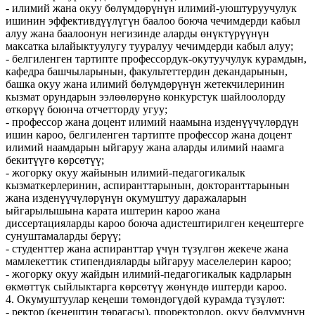
- илимий жана окуу бөлүмдөрүнүн илимий-уюштуруучулук
ишинин эффективдүүлүгүн баалоо боюча чечимдерди кабыл
алуу жана баалоонун негизинде аларды өнүктүрүүнүн
максатка ылайыктуулугу тууралуу чечимдерди кабыл алуу;
- белгиленген тартипте профессордук-окутуучулук курамдын,
кафедра башчыларынын, факультеттердин декандарынын,
башка окуу жана илимий бөлүмдөрүнүн жетекчилеринин
кызмат орундарын ээлөөлөрүнө конкурстук шайлоолорду
өткөрүү боюнча отчетторду угуу;
- профессор жана доцент илимий наамына изденүүчүлөрдүн
ишин кароо, белгиленген тартипте профессор жана доцент
илимий наамдарын ыйгаруу жана аларды илимий наамга
бекитүүгө көрсөтүү;
- жогорку окуу жайынын илимий-педагогикалык
кызматкерлеринин, аспиранттарынын, докторанттарынын
жана изденүүчүлөрүнүн окумуштуу даражаларын
ыйгарылышына карата иштерин кароо жана
диссертацияларды кароо боюча адистештирилген кеңештерге
сунуштамаларды берүү;
- студенттер жана аспиранттар үчүн түзүлгөн жекече жана
мамлекеттик стипендияларды ыйгаруу маселелерин кароо;
- жогорку окуу жайдын илимий-педагогикалык кадрларын
өкмөттүк сыйлыктарга көрсөтүү жөнүндө иштерди кароо.
4. Окумуштуулар кеңеши төмөндөгүдөй курамда түзүлөт:
- ректор (кеңештин төрагасы), проректорлор, окуу бөлүмүнүн