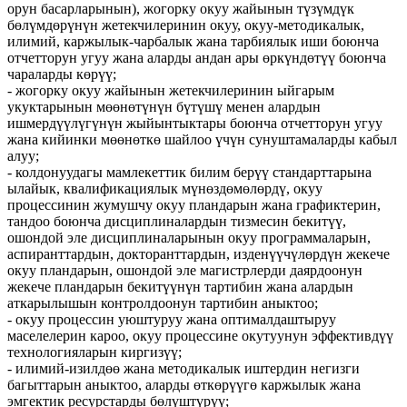
орун басарларынын), жогорку окуу жайынын түзүмдүк
бөлүмдөрүнүн жетекчилеринин окуу, окуу-методикалык,
илимий, каржылык-чарбалык жана тарбиялык иши боюнча
отчетторун угуу жана аларды андан ары өркүндөтүү боюнча
чараларды көрүү;
- жогорку окуу жайынын жетекчилеринин ыйгарым
укуктарынын мөөнөтүнүн бүтүшү менен алардын
ишмердүүлүгүнүн жыйынтыктары боюнча отчетторун угуу
жана кийинки мөөнөткө шайлоо үчүн сунуштамаларды кабыл
алуу;
- колдонуудагы мамлекеттик билим берүү стандарттарына
ылайык, квалификациялык мүнөздөмөлөрдү, окуу
процессинин жумушчу окуу пландарын жана графиктерин,
тандоо боюнча дисциплиналардын тизмесин бекитүү,
ошондой эле дисциплиналарынын окуу программаларын,
аспиранттардын, докторанттардын, изденүүчүлөрдүн жекече
окуу пландарын, ошондой эле магистрлерди даярдоонун
жекече пландарын бекитүүнүн тартибин жана алардын
аткарылышын контролдоонун тартибин аныктоо;
- окуу процессин уюштуруу жана оптималдаштыруу
маселелерин кароо, окуу процессине окутуунун эффективдүү
технологияларын киргизүү;
- илимий-изилдөө жана методикалык иштердин негизги
багыттарын аныктоо, аларды өткөрүүгө каржылык жана
эмгектик ресурстарды бөлүштүрүү;