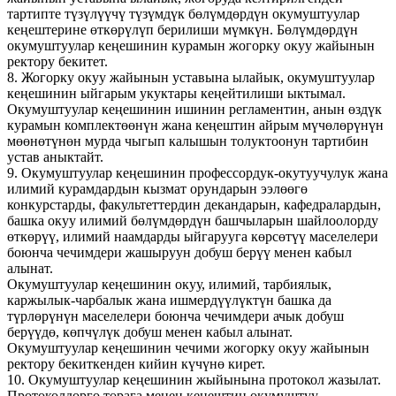
тартипте түзүлүүчү түзүмдүк бөлүмдөрдүн окумуштуулар
кеңештерине өткөрүлүп берилиши мүмкүн. Бөлүмдөрдүн
окумуштуулар кеңешинин курамын жогорку окуу жайынын
ректору бекитет.
8. Жогорку окуу жайынын уставына ылайык, окумуштуулар
кеңешинин ыйгарым укуктары кеңейтилиши ыктымал.
Окумуштуулар кеңешинин ишинин регламентин, анын өздүк
курамын комплектөөнүн жана кеңештин айрым мүчөлөрүнүн
мөөнөтүнөн мурда чыгып калышын толуктоонун тартибин
устав аныктайт.
9. Окумуштуулар кеңешинин профессордук-окутуучулук жана
илимий курамдардын кызмат орундарын ээлөөгө
конкурстарды, факультеттердин декандарын, кафедралардын,
башка окуу илимий бөлүмдөрдүн башчыларын шайлоолорду
өткөрүү, илимий наамдарды ыйгарууга көрсөтүү маселелери
боюнча чечимдери жашыруун добуш берүү менен кабыл
алынат.
Окумуштуулар кеңешинин окуу, илимий, тарбиялык,
каржылык-чарбалык жана ишмердүүлүктүн башка да
түрлөрүнүн маселелери боюнча чечимдери ачык добуш
берүүдө, көпчүлүк добуш менен кабыл алынат.
Окумуштуулар кеңешинин чечими жогорку окуу жайынын
ректору бекиткенден кийин күчүнө кирет.
10. Окумуштуулар кеңешинин жыйынына протокол жазылат.
Протоколдорго төрага менен кеңештин окумуштуу