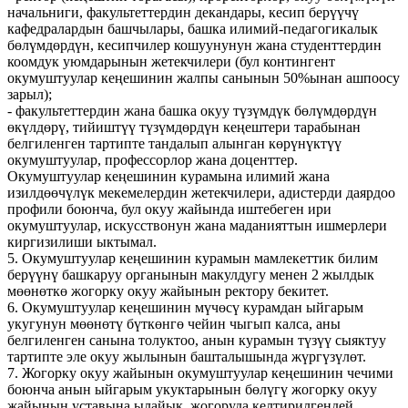
начальниги, факультеттердин декандары, кесип берүүчү
кафедралардын башчылары, башка илимий-педагогикалык
бөлүмдөрдүн, кесипчилер кошуунунун жана студенттердин
коомдук уюмдарынын жетекчилери (бул контингент
окумуштуулар кеңешинин жалпы санынын 50%ынан ашпоосу
зарыл);
- факультеттердин жана башка окуу түзүмдүк бөлүмдөрдүн
өкүлдөрү, тийиштүү түзүмдөрдүн кеңештери тарабынан
белгиленген тартипте тандалып алынган көрүнүктүү
окумуштуулар, профессорлор жана доценттер.
Окумуштуулар кеңешинин курамына илимий жана
изилдөөчүлүк мекемелердин жетекчилери, адистерди даярдоо
профили боюнча, бул окуу жайында иштебеген ири
окумуштуулар, искусствонун жана маданияттын ишмерлери
киргизилиши ыктымал.
5. Окумуштуулар кеңешинин курамын мамлекеттик билим
берүүнү башкаруу органынын макулдугу менен 2 жылдык
мөөнөткө жогорку окуу жайынын ректору бекитет.
6. Окумуштуулар кеңешинин мүчөсү курамдан ыйгарым
укугунун мөөнөтү бүткөнгө чейин чыгып калса, аны
белгиленген санына толуктоо, анын курамын түзүү сыяктуу
тартипте эле окуу жылынын башталышында жүргүзүлөт.
7. Жогорку окуу жайынын окумуштуулар кеңешинин чечими
боюнча анын ыйгарым укуктарынын бөлүгү жогорку окуу
жайынын уставына ылайык, жогоруда келтирилгендей