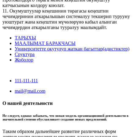
катчысынын колдору коюлат.
11. Окумуштуулар кеңешинин төрагасы кеңештин
чечимдеринин аткарылышын системалуу текшерип турууну
уюштурат жана кеңештин мүчөлөрүнө кабыл алынган
чечимдердин аткарылганы тууралуу маалымдайт.
ТАРЫХЫ
МААЛЫМАТ БАРАКЧАСЫ
Университетте окутулуп жаткан багыттар(адистиктер)
Сруктура
Жоболор
111-111-111
mail@mail.com
О нашей деятельности
Не следует, однако забывать, что новая модель организационной деятельности в
значительной степени обуславливает создание новых предложений.
Таким образом дальнейшее развитие различных форм
деятельности позволяет выполнять важные задания по