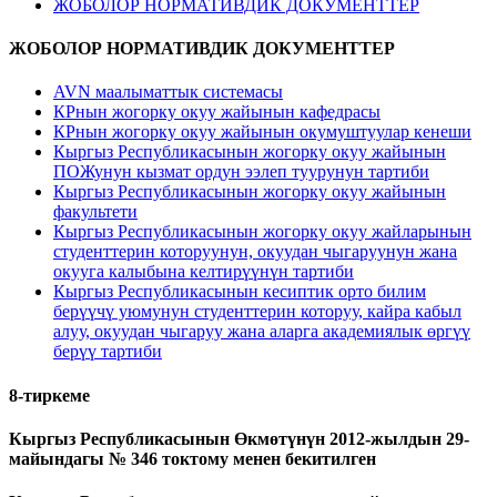
ЖОБОЛОР НОРМАТИВДИК ДОКУМЕНТТЕР
ЖОБОЛОР НОРМАТИВДИК ДОКУМЕНТТЕР
AVN маалыматтык системасы
КРнын жогорку окуу жайынын кафедрасы
КРнын жогорку окуу жайынын окумуштуулар кенеши
Кыргыз Республикасынын жогорку окуу жайынын
ПОЖунун кызмат ордун ээлеп туурунун тартиби
Кыргыз Республикасынын жогорку окуу жайынын
факультети
Кыргыз Республикасынын жогорку окуу жайларынын
студенттерин которуунун, окуудан чыгаруунун жана
окууга калыбына келтирүүнүн тартиби
Кыргыз Республикасынын кесиптик орто билим
берүүчү уюмунун студенттерин которуу, кайра кабыл
алуу, окуудан чыгаруу жана аларга академиялык өргүү
берүү тартиби
8-тиркеме
Кыргыз Республикасынын Өкмөтүнүн 2012-жылдын 29-
майындагы № 346 токтому менен бекитилген