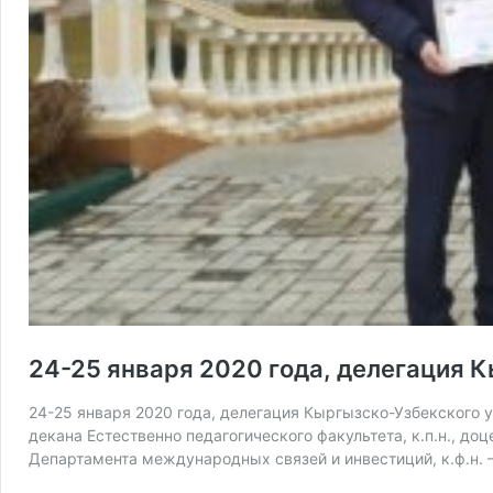
24-25 января 2020 года, делегация 
24-25 января 2020 года, делегация Кыргызско-Узбекского у
декана Естественно педагогического факультета, к.п.н., до
Департамента международных связей и инвестиций, к.ф.н.