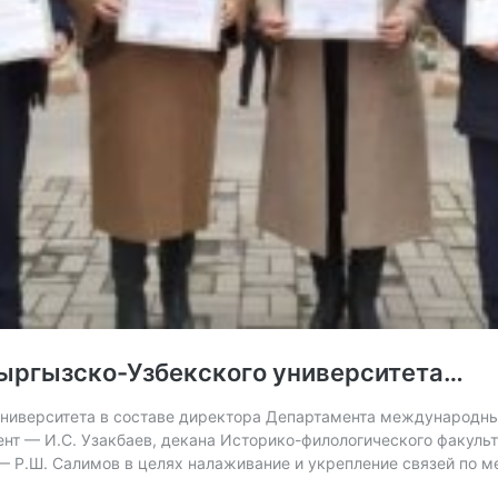
Кыргызско-Узбекского университета…
ниверситета в составе директора Департамента международных с
цент — И.С. Узакбаев, декана Историко-филологического факульт
 — Р.Ш. Салимов в целях налаживание и укрепление связей по