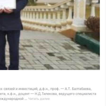
вязей и инвестиций, д.ф.н., проф. — А.Т. Балтабаева,
ета, к.ф.н., доцент — Н.Д.Тилекова, ведущего специалиста
24-
 международной …
Читать далее
25